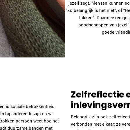
jezelf zegt. Mensen kunnen s
“Zo belangrijk is het niet”, of “H
lukken”. Daarmee rem je j
boodschappen van jezelf a
goede vriendi
Zelfreflectie e
inlevingsve
den is sociale betrokkenheid.
om bij anderen te zijn en wil
Belangrijk zijn ook zelfreflec
etrokken persoon weet hoe het
verbonden met elkaar: ze vere
houdt duurzame banden met