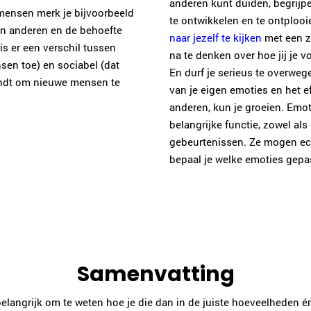
anderen kunt duiden, begrijpe
mensen merk je bijvoorbeeld
te ontwikkelen en te ontplooie
van anderen en de behoefte
naar jezelf te kijken
met een ze
is er een verschil tussen
na te denken over hoe jij je v
nsen toe) en sociabel (dat
En durf je serieus te overwegen
vindt om nieuwe mensen te
van je eigen emoties en het 
anderen, kun je groeien. Emot
belangrijke functie, zowel als
gebeurtenissen. Ze mogen ech
bepaal je welke emoties gepa
Samenvatting
belangrijk om te weten hoe je die dan in de juiste hoeveelheden 