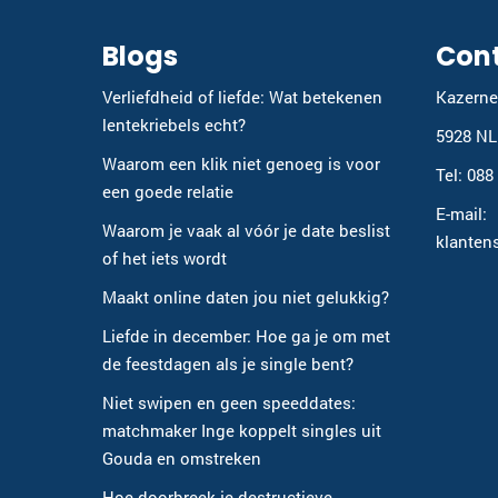
Blogs
Con
Verliefdheid of liefde: Wat betekenen
Kazerne
lentekriebels echt?
5928 NL
Waarom een klik niet genoeg is voor
Tel: 088
een goede relatie
E-mail:
Waarom je vaak al vóór je date beslist
klanten
of het iets wordt
Maakt online daten jou niet gelukkig?
Liefde in december: Hoe ga je om met
de feestdagen als je single bent?
Niet swipen en geen speeddates:
matchmaker Inge koppelt singles uit
Gouda en omstreken
Hoe doorbreek je destructieve