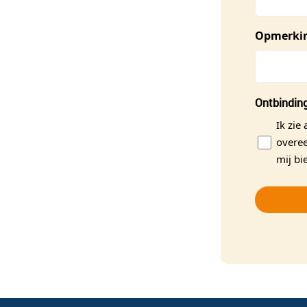
Opmerki
Ontbindin
Ik zie
overee
mij bi