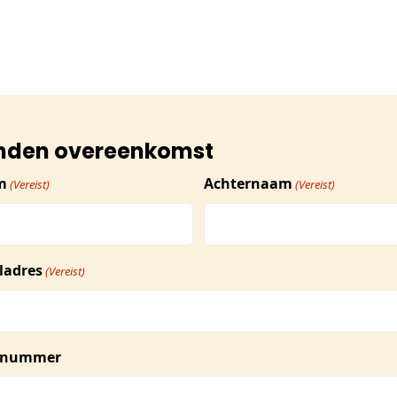
nden overeenkomst
m
Achternaam
(Vereist)
(Vereist)
ladres
(Vereist)
ntnummer