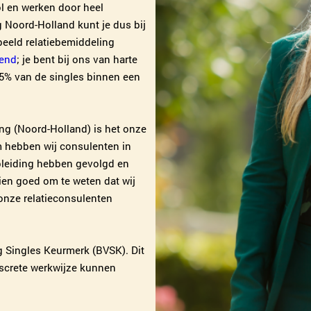
ol en werken door heel
 Noord-Holland kunt je dus bij
beeld relatiebemiddeling
end
; je bent bij ons van harte
5% van de singles binnen een
ing (Noord-Holland) is het onze
m hebben wij consulenten in
opleiding hebben gevolgd en
ien goed om te weten dat wij
onze relatieconsulenten
g Singles Keurmerk (BVSK). Dit
iscrete werkwijze kunnen