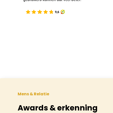
komende tijd voor het ontdekken van een
nieuw reis in het leven. m vr gr m.b."
Mens & Relatie
Awards & erkenning