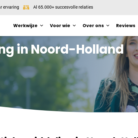
r ervaring
Al 65.000+ succesvolle relaties
Werkwijze
Voor wie
Over ons
Reviews
ng in Noord-Holland