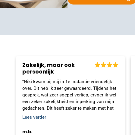
Het voelde veilig en
vertrouwd
"Het gesprek wat ik had tijdens de intake van
t
mens & relatie was prettig, voelde vertrouwd
l
en veilig. De samenvatting van dit gesprek die
ik kreeg toegestuurd een goede weergave van
wat we hadden besproken."
ij
et
Jans