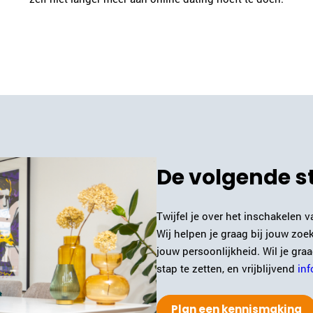
De volgende s
Twijfel je over het inschakelen 
Wij helpen je graag bij jouw zoekt
jouw persoonlijkheid. Wil je gr
stap te zetten, en vrijblijvend
inf
Plan een kennismaking