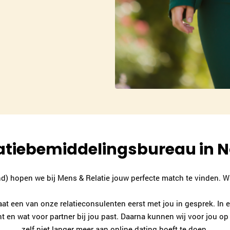
elatiebemiddelingsbureau in 
d) hopen we bij Mens & Relatie jouw perfecte match te vinden. Wa
at een van onze relatieconsulenten eerst met jou in gesprek. In e
nt en wat voor partner bij jou past. Daarna kunnen wij voor jou o
zelf niet langer meer aan online dating hoeft te doen.