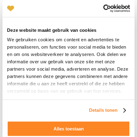
Judith Bakker
Bussum
035-2031634
|
email
Deze website maakt gebruik van cookies
Onze klantenbeoordeling
We gebruiken cookies om content en advertenties te
Plan kennismaking
personaliseren, om functies voor social media te bieden
Benieuwd naar de ervaringen met onze methode? Uiteraard
en om ons websiteverkeer te analyseren. Ook delen we
vertellen wij je graag alles, maar onze gebruikers kunnen dat
Heidi Sutorius
informatie over uw gebruik van onze site met onze
veel beter!
Haarlem
partners voor social media, adverteren en analyse. Deze
023-2302067
|
email
partners kunnen deze gegevens combineren met andere
informatie die u aan ze heeft verstrekt of die ze hebben
verzameld op basis van uw gebruik van hun services.
Plan kennismaking
Zakelijk, maar ook
Het vo
Details tonen
Monique Pasman
persoonlijk
vertr
Leiden
"Niki kwam bij mij in 1e instantie
"Het ge
071-2032062
|
email
Alles toestaan
vriendelijk over. Dit heb ik zeer
van men
gewaardeerd. Tijdens het gesprek, wat
vertrou