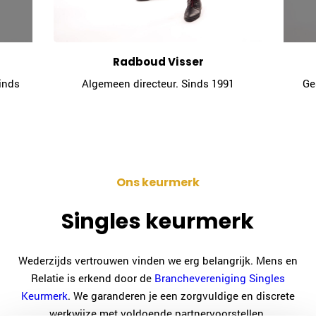
024-2022036
|
email
Plan kennismaking
Radboud Visser
inds
Algemeen directeur. Sinds 1991
Ge
Alice van 't Hof
Amersfoort
033-2022017
|
email
Plan kennismaking
Ons keurmerk
Singles keurmerk
Judy Gunnink
Amstelveen/Amsterdam
020-2610753
|
email
Wederzijds vertrouwen vinden we erg belangrijk. Mens en
Relatie is erkend door de
Branchevereniging Singles
Plan kennismaking
Keurmerk
. We garanderen je een zorgvuldige en discrete
werkwijze met voldoende partnervoorstellen.