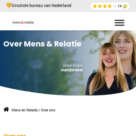
Grootste bureau van Nederland
Willeke Hoek
Den Bosch
073-2032029
|
email
Over Mens & Relatie
Plan kennismaking
Imke Evers
matchmaker
Leslie de Jong
Alkmaar
072-7202218
|
email
Plan kennismaking
Mens en Relatie
/
Over ons
Joyce Craenmehr
Venlo
Over ons