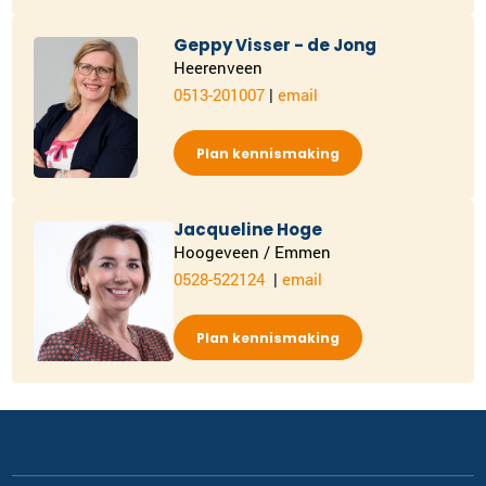
Geppy Visser - de Jong
Heerenveen
0513-201007
|
email
Plan kennismaking
Jacqueline Hoge
Hoogeveen / Emmen
0528-522124
|
email
Plan kennismaking