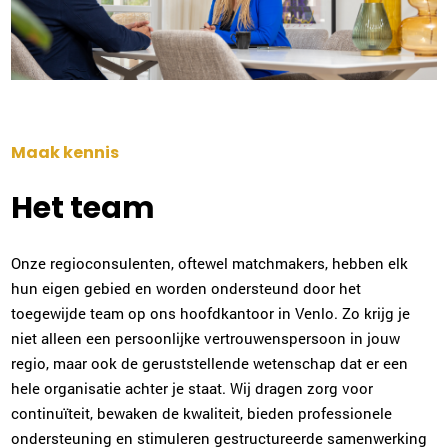
Elja van Heteren
Utrecht
030-2270125
|
email
Plan kennismaking
Maak kennis
Niki de Man
Het team
Arnhem
026-2022952
|
email
Onze regioconsulenten, oftewel matchmakers, hebben elk
Plan kennismaking
hun eigen gebied en worden ondersteund door het
toegewijde team op ons hoofdkantoor in Venlo. Zo krijg je
niet alleen een persoonlijke vertrouwenspersoon in jouw
Gerdien Sabee-Morsink
regio, maar ook de geruststellende wetenschap dat er een
Enschede
hele organisatie achter je staat. Wij dragen zorg voor
053-2032008
|
email
continuïteit, bewaken de kwaliteit, bieden professionele
ondersteuning en stimuleren gestructureerde samenwerking