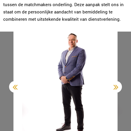
Plan kennismaking
tussen de matchmakers onderling. Deze aanpak stelt ons in
staat om de persoonlijke aandacht van bemiddeling te
combineren met uitstekende kwaliteit van dienstverlening.
Sonja Karsten
Zwolle
038-2022006
|
email
Plan kennismaking
Carola Bloemer
Purmerend
0299-700204
|
email
Plan kennismaking
Ingrid Mali
Nijmegen