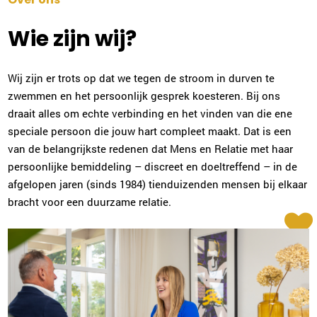
077-7703308
|
email
Wie zijn wij?
Plan kennismaking
Wij zijn er trots op dat we tegen de stroom in durven te
Evelien Wolt
zwemmen en het persoonlijk gesprek koesteren. Bij ons
Tilburg
draait alles om echte verbinding en het vinden van die ene
013-2032016
|
email
speciale persoon die jouw hart compleet maakt. Dat is een
van de belangrijkste redenen dat Mens en Relatie met haar
Plan kennismaking
persoonlijke bemiddeling – discreet en doeltreffend – in de
afgelopen jaren (sinds 1984) tienduizenden mensen bij elkaar
bracht voor een duurzame relatie.
Rene van Saane
Almelo
0546-700218
|
email
Plan kennismaking