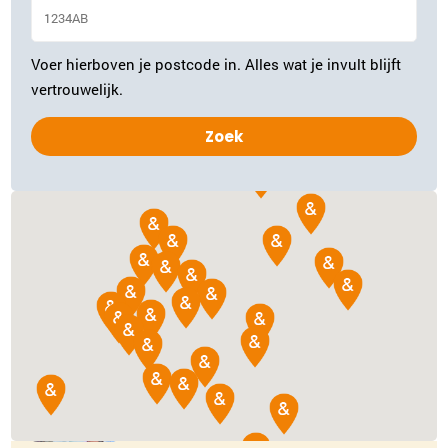
Gouda
0182-700624
|
email
Voer hierboven je postcode in. Alles wat je invult blijft
Plan kennismaking
vertrouwelijk.
Ina Samaniri
Rotterdam
010-3075688
|
email
Plan kennismaking
Ria van Vliet
Delft
015-2024878
|
email
Plan kennismaking