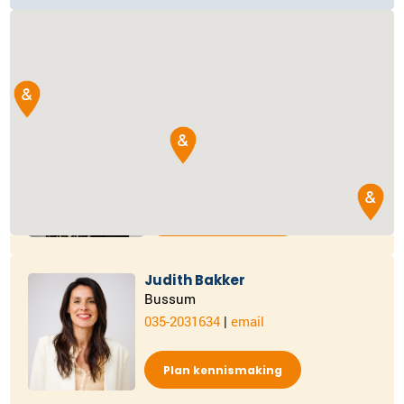
Judy Gunnink
Amstelveen/Amsterdam
020-2610753
|
email
Plan kennismaking
Judith Bakker
Bussum
035-2031634
|
email
Plan kennismaking