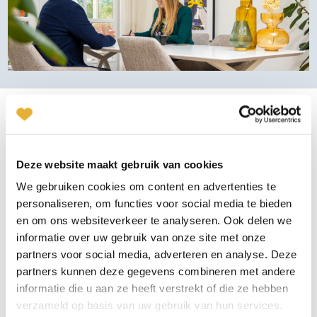
Onze klantenbeoordeling
Benieuwd naar de ervaringen met onze methode? Uiteraard
Deze website maakt gebruik van cookies
vertellen wij je graag alles, maar onze gebruikers kunnen dat
We gebruiken cookies om content en advertenties te
veel beter!
personaliseren, om functies voor social media te bieden
en om ons websiteverkeer te analyseren. Ook delen we
informatie over uw gebruik van onze site met onze
partners voor social media, adverteren en analyse. Deze
partners kunnen deze gegevens combineren met andere
informatie die u aan ze heeft verstrekt of die ze hebben
Zakelijk, maar ook
Het voel
verzameld op basis van uw gebruik van hun services.
persoonlijk
vertrou