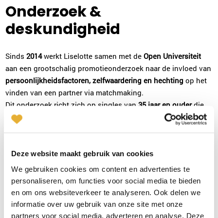
Onderzoek &
deskundigheid
Sinds
2014
werkt Liselotte samen met de
Open Universiteit
aan een grootschalig promotieonderzoek naar de invloed van
persoonlijkheidsfactoren, zelfwaardering en hechting
op het
vinden van een partner via matchmaking.
Dit onderzoek richt zich op singles van
35 jaar en ouder
die
actief op zoek zijn naar een duurzame relatie en zich hebben
ingeschreven bij Mens & Relatie. Aan dit onderzoek hebben
meer dan tweeduizend cliënten deel genomen. Door
persoonlijkheidskenmerken te meten bij aanvang van de
Deze website maakt gebruik van cookies
bemiddelingsperiode en na vijftien maanden te bekijken wie
We gebruiken cookies om content en advertenties te
een relatie heeft gevonden en wie niet, onderzoekt Liselotte
personaliseren, om functies voor social media te bieden
welke psychologische factoren écht het verschil maken in
en om ons websiteverkeer te analyseren. Ook delen we
succesvolle relatievorming​.
informatie over uw gebruik van onze site met onze
partners voor social media, adverteren en analyse. Deze