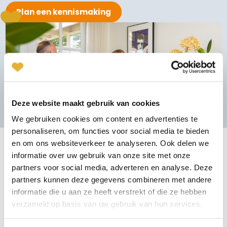
Plan een kennismaking
Willeke Hoek
Den Bosch
073-2032029
|
email
Plan kennismaking
Deze website maakt gebruik van cookies
Leslie de Jong
We gebruiken cookies om content en advertenties te
Alkmaar
personaliseren, om functies voor social media te bieden
072-7202218
|
email
en om ons websiteverkeer te analyseren. Ook delen we
Romantische Uitjes in Groningen
informatie over uw gebruik van onze site met onze
Plan kennismaking
partners voor social media, adverteren en analyse. Deze
Ontdek het samen
partners kunnen deze gegevens combineren met andere
informatie die u aan ze heeft verstrekt of die ze hebben
Joyce Craenmehr
verzameld op basis van uw gebruik van hun services.
Groningen, een provincie vol charme en karakter, is de ideale
Venlo
plek voor een romantische date. Met talloze unieke en
077-7703308
|
email