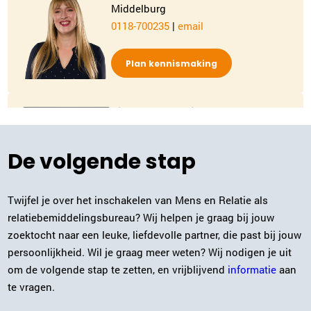
Middelburg
0118-700235
|
email
Plan kennismaking
Rian van Gennip
Eindhoven
040-3041062
|
email
De volgende stap
Plan kennismaking
Twijfel je over het inschakelen van Mens en Relatie als
relatiebemiddelingsbureau? Wij helpen je graag bij jouw
Manon Bartels
zoektocht naar een leuke, liefdevolle partner, die past bij jouw
Maastricht
persoonlijkheid. Wil je graag meer weten? Wij nodigen je uit
043-2041016
|
email
om de volgende stap te zetten, en vrijblijvend
informatie
aan
te vragen.
Plan kennismaking