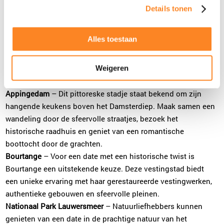
populaire bezienswaardigheden, biedt het volop
Details tonen
mogelijkheden voor een onvergetelijke ervaring:
Plan kennismaking
Groningen-stad
– De bruisende hoofdstad is perfect voor een
Alles toestaan
romantisch uitje. Wandel door de historische binnenstad,
geniet van het uitzicht vanaf de Martinitoren en ontdek kunst
Evelien Wolt
Tilburg
en cultuur in het Groninger Museum. Sluit de dag af met een
Weigeren
013-2032016
|
email
diner in een van de gezellige restaurants langs de grachten.
Appingedam
– Dit pittoreske stadje staat bekend om zijn
hangende keukens boven het Damsterdiep. Maak samen een
Plan kennismaking
wandeling door de sfeervolle straatjes, bezoek het
historische raadhuis en geniet van een romantische
Eugenie van Haastrecht
boottocht door de grachten.
Sittard
Bourtange
– Voor een date met een historische twist is
046-2340007
|
email
Bourtange een uitstekende keuze. Deze vestingstad biedt
een unieke ervaring met haar gerestaureerde vestingwerken,
Plan kennismaking
authentieke gebouwen en sfeervolle pleinen.
Nationaal Park Lauwersmeer
– Natuurliefhebbers kunnen
genieten van een date in de prachtige natuur van het