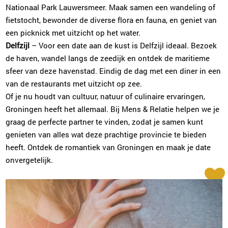
Rene van Saane
Nationaal Park Lauwersmeer. Maak samen een wandeling of
Almelo
fietstocht, bewonder de diverse flora en fauna, en geniet van
0546-700218
|
email
een picknick met uitzicht op het water.
Delfzijl
– Voor een date aan de kust is Delfzijl ideaal. Bezoek
Plan kennismaking
de haven, wandel langs de zeedijk en ontdek de maritieme
sfeer van deze havenstad. Eindig de dag met een diner in een
van de restaurants met uitzicht op zee.
Elja van Heteren
Of je nu houdt van cultuur, natuur of culinaire ervaringen,
Utrecht
Groningen heeft het allemaal. Bij Mens & Relatie helpen we je
030-2270125
|
email
graag de perfecte partner te vinden, zodat je samen kunt
genieten van alles wat deze prachtige provincie te bieden
Plan kennismaking
heeft. Ontdek de romantiek van Groningen en maak je date
onvergetelijk.
Niki de Man
Arnhem
026-2022952
|
email
Plan kennismaking