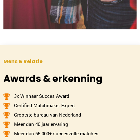
0299-700204
|
email
Plan kennismaking
Ingrid Mali
Nijmegen
024-2022036
|
email
Mens & Relatie
Plan kennismaking
Awards & erkenning
Alice van 't Hof
3x Winnaar Succes Award
Amersfoort
Certified Matchmaker Expert
033-2022017
|
email
Grootste bureau van Nederland
Meer dan 40 jaar ervaring
Plan kennismaking
Meer dan 65.000+ succesvolle matches