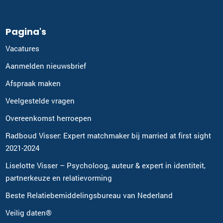
Ria van Vliet
Delft
Pagina's
015-2024878
|
email
Vacatures
Plan kennismaking
Aanmelden nieuwsbrief
Afspraak maken
Gerrytsje Annema - de Jong
Veelgestelde vragen
Leeuwarden
Overeenkomst herroepen
0585-853712
|
email
Radboud Visser: Expert matchmaker bij married at first sight
2021-2024
Plan kennismaking
Liselotte Visser – Psycholoog, auteur & expert in identiteit,
partnerkeuze en relatievorming
Janneke Biemond
Groningen
Beste Relatiebemiddelingsbureau van Nederland
0502-110362
|
email
Veilig daten®