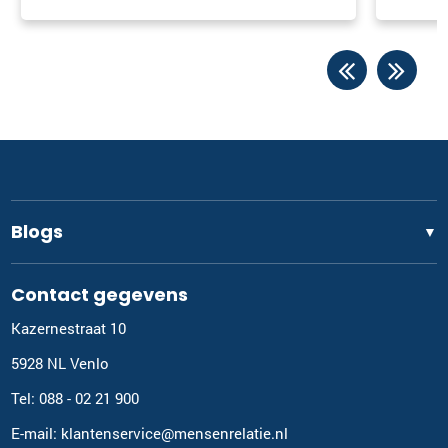
 reis in het
070-2210084
|
email
Plan kennismaking
Inge Rebel
Gouda
0182-700624
|
email
Blogs
▼
Plan kennismaking
Contact gegevens
Ina Samaniri
Rotterdam
Kazernestraat 10
010-3075688
|
email
5928 NL Venlo
Tel: 088 - 02 21 900
Plan kennismaking
E-mail: klantenservice@mensenrelatie.nl