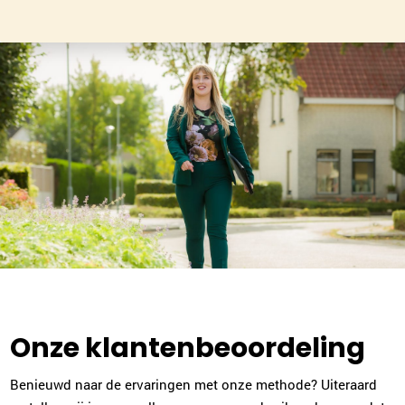
Judy Gunnink
Amstelveen/Amsterdam
020-2610753
|
email
Plan kennismaking
Judith Bakker
Bussum
035-2031634
|
email
Plan kennismaking
Heidi Sutorius
Onze klantenbeoordeling
Haarlem
023-2302067
|
email
Benieuwd naar de ervaringen met onze methode? Uiteraard