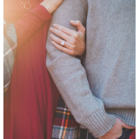
Gerdien Sabee-Morsink
Enschede
053-2032008
|
email
Plan kennismaking
Sonja Karsten
Zwolle
038-2022006
|
email
Plan kennismaking
Carola Bloemer
Purmerend