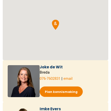
Joke de Wit
Breda
076-7602831
|
email
Plan kennismaking
Imke Evers