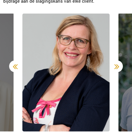
bijdrage aan de slagingskans van elke cliënt.
0546-700218
|
email
Plan kennismaking
Elja van Heteren
Utrecht
030-2270125
|
email
Plan kennismaking
Niki de Man
Arnhem
026-2022952
|
email
Plan kennismaking