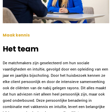
Joyce Craenmehr
Venlo
077-7703308
|
email
Maak kennis
Plan kennismaking
Het team
Evelien Wolt
De matchmakers zijn geselecteerd om hun sociale
Tilburg
vaardigheden en intuïtie, gevolgd door een opleiding van een
013-2032016
|
email
jaar en jaarlijks bijscholing. Door het huisbezoek kennen ze
elke client persoonlijk en door de intensieve samenwerking
Plan kennismaking
ook de cliënten van de nabij gelegen rayons. Dit alles maakt
dat hun adviezen niet alleen heel persoonlijk zijn, maar ook
goed onderbouwd. Deze persoonlijke benadering in
Rene van Saane
combinatie met vakkennis en intuïtie, levert een belangrijke
Almelo