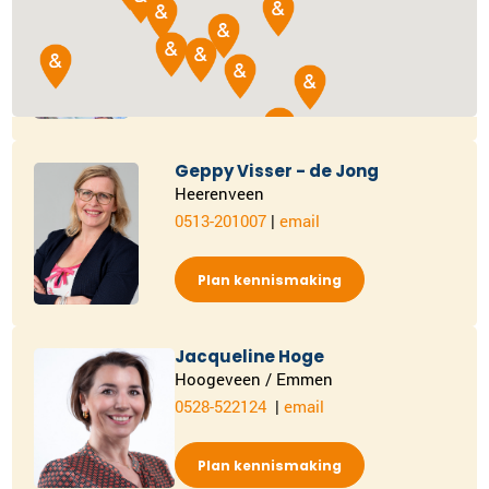
Delft
015-2024878
|
email
Plan kennismaking
Geppy Visser - de Jong
Heerenveen
0513-201007
|
email
Plan kennismaking
Jacqueline Hoge
Hoogeveen / Emmen
0528-522124
|
email
Plan kennismaking