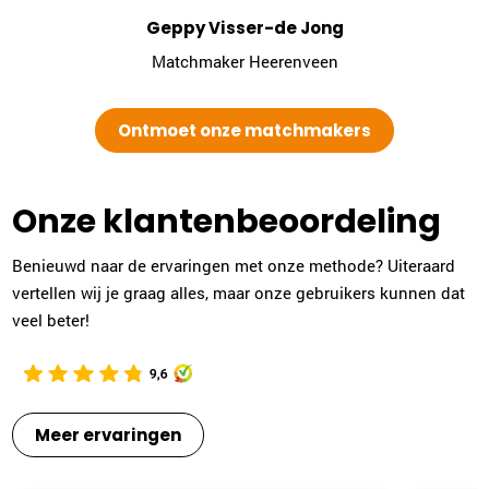
Gerdien Sabee-Morsink
 Visser-de Jong
Monique Pasman
Enschede
maker Heerenveen
Matchmaker Leiden
053-2032008
|
email
Ontmoet onze matchmakers
Plan kennismaking
Sonja Karsten
Onze klantenbeoordeling
Zwolle
038-2022006
|
email
Benieuwd naar de ervaringen met onze methode? Uiteraard
vertellen wij je graag alles, maar onze gebruikers kunnen dat
Plan kennismaking
veel beter!
Carola Bloemer
Purmerend
Meer ervaringen
0299-700204
|
email