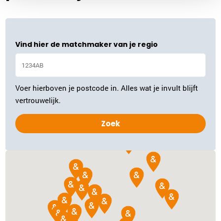
Plan kennismaking
Vind hier de matchmaker van je regio
Inge Rebel
Gouda
0182-700624
|
email
Voer hierboven je postcode in. Alles wat je invult blijft
Plan kennismaking
vertrouwelijk.
Ina Samaniri
Rotterdam
010-3075688
|
email
Plan kennismaking
Ria van Vliet