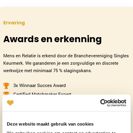
020-2610753
|
email
Ervaring
Plan kennismaking
Awards en erkenning
Judith Bakker
Bussum
Mens en Relatie is erkend door de Branchevereniging Singles
035-2031634
|
email
Keurmerk. We garanderen je een zorgvuldige en discrete
werkwijze met minimaal 75 % slagingskans.
Plan kennismaking
3x Winnaar Succes Award
Heidi Sutorius
Certified Matchmaker Expert
Haarlem
Grootste bureau van Nederland
023-2302067
|
email
Meer dan 40 jaar ervaring
Meer dan 65.000+ succesvolle matches
Plan kennismaking
Deze website maakt gebruik van cookies