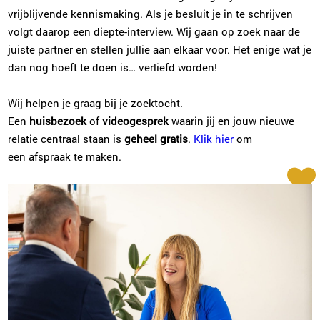
Rian van Gennip
vrijblijvende kennismaking. Als je besluit je in te schrijven
Eindhoven
volgt daarop een diepte-interview. Wij gaan op zoek naar de
040-3041062
|
email
juiste partner en stellen jullie aan elkaar voor. Het enige wat je
dan nog hoeft te doen is… verliefd worden!
Plan kennismaking
Wij helpen je graag bij je zoektocht.
Een
huisbezoek
of
videogesprek
waarin jij en jouw nieuwe
Willeke Hoek
relatie centraal staan is
geheel gratis
.
Klik hier
om
Den Bosch
een afspraak te maken.
073-2032029
|
email
Plan kennismaking
Leslie de Jong
Alkmaar
072-7202218
|
email
Plan kennismaking