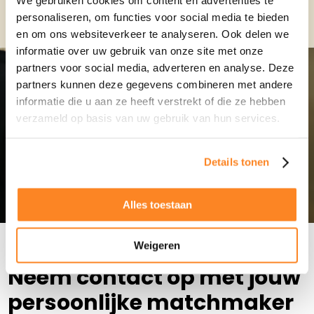
We gebruiken cookies om content en advertenties te
Meer weten?
personaliseren, om functies voor social media te bieden
Monique Pasman
en om ons websiteverkeer te analyseren. Ook delen we
Leiden
informatie over uw gebruik van onze site met onze
071-2032062
|
email
partners voor social media, adverteren en analyse. Deze
partners kunnen deze gegevens combineren met andere
Plan kennismaking
informatie die u aan ze heeft verstrekt of die ze hebben
verzameld op basis van uw gebruik van hun services.
Emmy Rijsdijk
Dordrecht
Details tonen
078-2049314
|
email
Alles toestaan
Plan kennismaking
Weigeren
Renée Loeffen
Neem contact op met jouw
Den Haag
070-2210084
|
email
persoonlijke matchmaker