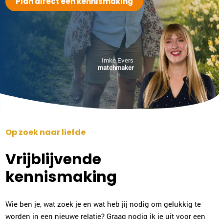
Plan direct een kennismaking
Joke de Wit
Imke Evers
matchmaker
Breda
076-7602831
|
email
Plan kennismaking
Op zoek naar liefde
Imke Evers
Middelburg
Vrijblijvende
0118-700235
|
email
kennismaking
Plan kennismaking
Wie ben je, wat zoek je en wat heb jij nodig om gelukkig te
worden in een nieuwe relatie? Graag nodig ik je uit voor een