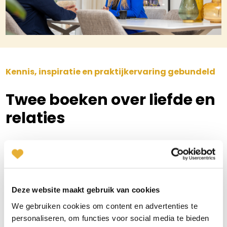
Kennis, inspiratie en praktijkervaring gebundeld
Twee boeken over liefde en
relaties
Bij Mens & Relatie delen we onze kennis niet alleen via
gesprekken, maar ook via boeken:
De meeste singles bijten niet.
Een toegankelijk en positief
boek over de zoektocht naar liefde.
Klik hier om het boek
Deze website maakt gebruik van cookies
direct te bestellen.
We gebruiken cookies om content en advertenties te
Ja, ik wil! Hoe vind en bind ik mijn droompartner
. Een
personaliseren, om functies voor social media te bieden
inspirerend boek voor iedereen die zich serieus voorbereidt