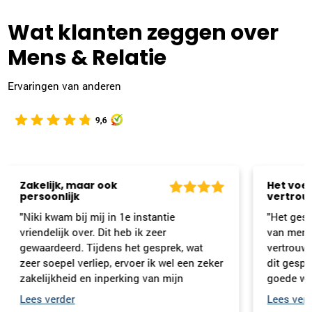
Wat klanten zeggen over
Mens & Relatie
Ervaringen van anderen
Het voelde veilig en
De eer
vertrouwd
kenni
Mens e
"Het gesprek wat ik had tijdens de intake
een po
van mens & relatie was prettig, voelde
"Onlang
vertrouwd en veilig. De samenvatting van
Niki de
dit gesprek die ik kreeg toegestuurd een
en Rela
goede weergave van wat we hadden
en het 
besproken."
ruim de