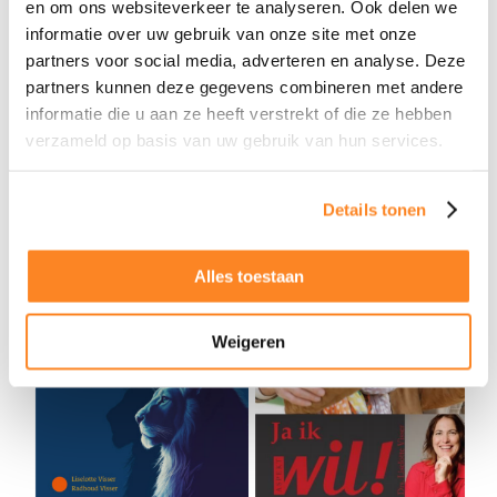
en om ons websiteverkeer te analyseren. Ook delen we
op een nieuwe relatie.
Klik hier om het boek direct te
informatie over uw gebruik van onze site met onze
bestellen.
partners voor social media, adverteren en analyse. Deze
Deze boeken zijn geschreven vanuit onze jarenlange
partners kunnen deze gegevens combineren met andere
praktijkervaring en helpen singles om met vertrouwen en
informatie die u aan ze heeft verstrekt of die ze hebben
inzicht het datingproces aan te gaan.
verzameld op basis van uw gebruik van hun services.
Details tonen
Alles toestaan
Weigeren