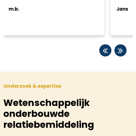
direct 
door ha
Jans
kennism
Maria
gevoel,
vervolg
Onderzoek & expertise
Wetenschappelijk
onderbouwde
relatiebemiddeling