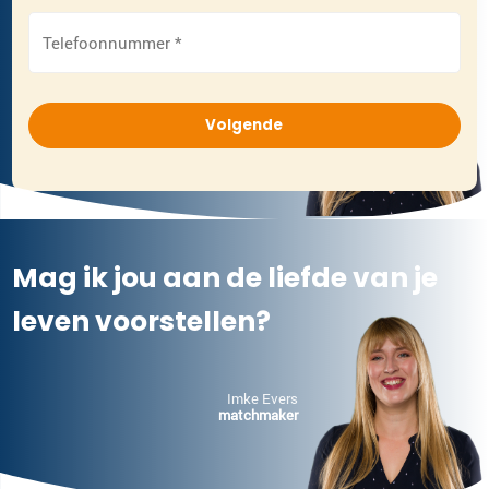
Telefoonnummer
*
Imke Evers
matchmaker
Mag ik jou aan de liefde van je
leven voorstellen?
Imke Evers
matchmaker