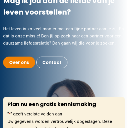
Mag ik jou aan de liefde van je
leven voorstellen?
Het leven is zo veel mooier met een fijne partner aan je zij. En
dat is onze missie! Ben jij op zoek naar een partner voor een
duurzame liefdesrelatie? Dan gaan wij die voor je zoeken.
Over ons
Contact
Plan nu een gratis kennismaking
"
" geeft vereiste velden aan
*
Uw gegevens worden vertrouwelijk opgeslagen. Deze