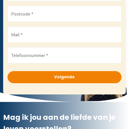
Postcode
*
Mail
*
Telefoonnummer
*
Imke Evers
matchmaker
Mag ik jou aan de liefde van je
leven voorstellen?