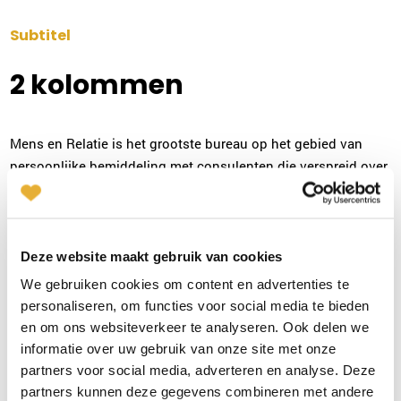
Subtitel
2 kolommen
Mens en Relatie is het grootste bureau op het gebied van
persoonlijke bemiddeling met consulenten die verspreid over
Nederland wonen en werken. Zij blinken uit in mensenkennis
en intuïtie. Iedereen die bij Mens en Relatie werkt is gedegen
opgeleid en heeft geheimhoudingsplicht.
Deze website maakt gebruik van cookies
Lorem ipsum dolor sit
We gebruiken cookies om content en advertenties te
amet, consectetur
personaliseren, om functies voor social media te bieden
adipiscing elit, sed do
en om ons websiteverkeer te analyseren. Ook delen we
informatie over uw gebruik van onze site met onze
eiusmod tempor incididunt
partners voor social media, adverteren en analyse. Deze
ut labore.
partners kunnen deze gegevens combineren met andere