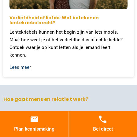
Verliefdheid of liefde: Wat betekenen
lentekriebels echt?
Lentekriebels kunnen het begin zijn van iets moois.
Maar hoe weet je of het verliefdheid is of echte liefde?
Ontdek waar je op kunt letten als je iemand leert
kennen.
Lees meer
Hoe gaat mens en relatie t werk?
Onze werkwijze
Plan kennismaking
Bel direct
Lorem Ipsum is slechts een proeftekst uit het drukkerij- en