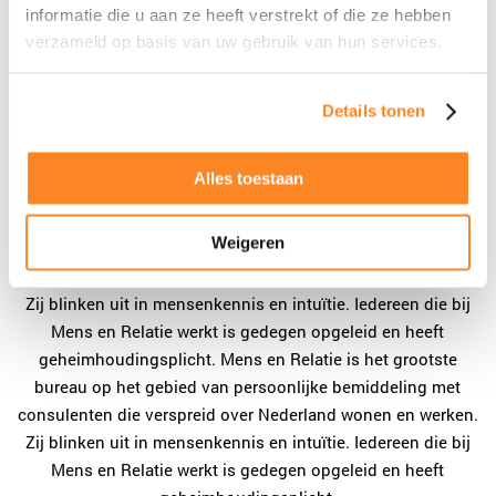
informatie die u aan ze heeft verstrekt of die ze hebben
verzameld op basis van uw gebruik van hun services.
Over ons
Details tonen
Subtitel
Alles toestaan
Kolom 1
Weigeren
Zij blinken uit in mensenkennis en intuïtie. Iedereen die bij
Mens en Relatie werkt is gedegen opgeleid en heeft
geheimhoudingsplicht. Mens en Relatie is het grootste
bureau op het gebied van persoonlijke bemiddeling met
consulenten die verspreid over Nederland wonen en werken.
Zij blinken uit in mensenkennis en intuïtie. Iedereen die bij
Mens en Relatie werkt is gedegen opgeleid en heeft