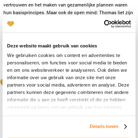
vertrouwen en het maken van gezamenlijke plannen waren
hun basisprincipes. Maar ook de open mind: Thomas liet zijn
idee los en werd daardoor onverwachts enthousiast over een
verhuizing naar een ander deel van het land. Door elkaar de
ruimte te geven om te groeien en geduldig te zijn, konden ze
de afstand overbruggen en uiteindelijk een thuis creëren dat
Deze website maakt gebruik van cookies
voor beiden goed voelde.
We gebruiken cookies om content en advertenties te
Voor wie twijfelt over een langeafstandsrelatie: het is niet
personaliseren, om functies voor social media te bieden
altijd eenvoudig, maar met de juiste instelling en de juiste
en om ons websiteverkeer te analyseren. Ook delen we
persoon is niets onmogelijk.
informatie over uw gebruik van onze site met onze
partners voor social media, adverteren en analyse. Deze
partners kunnen deze gegevens combineren met andere
informatie die u aan ze heeft verstrekt of die ze hebben
verzameld op basis van uw gebruik van hun services.
Details tonen