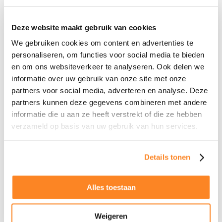
Deze website maakt gebruik van cookies
We gebruiken cookies om content en advertenties te
personaliseren, om functies voor social media te bieden
en om ons websiteverkeer te analyseren. Ook delen we
informatie over uw gebruik van onze site met onze
partners voor social media, adverteren en analyse. Deze
Een oproep aan twijfelaars
partners kunnen deze gegevens combineren met andere
informatie die u aan ze heeft verstrekt of die ze hebben
Voor singles die denken dat matchmaking misschien niet
verzameld op basis van uw gebruik van hun services.
voor hen is, heeft Eugenie een simpele boodschap. “Probeer
het eens. Wat heb je te verliezen? Het is geen tovermiddel,
maar het geeft je wel een veel betere kans om iemand te
Details tonen
vinden die écht bij je past. Soms is dat duwtje in de rug
precies wat je nodig hebt.”
Alles toestaan
Eugenie’s rustige, persoonlijke aanpak laat zien dat er nog
steeds ruimte is voor echte verbinding in een wereld die
Weigeren
soms te snel gaat. “Het gaat niet om perfectie,” zegt ze. “Het