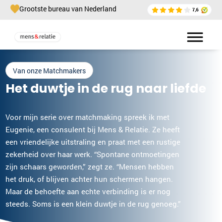
Grootste bureau van Nederland
Van onze Matchmakers
Het duwtje in de rug naar liefde
Voor mijn serie over matchmaking spreek ik met
Eugenie, een consulent bij Mens & Relatie. Ze heeft
een vriendelijke uitstraling en praat met een rustige
zekerheid over haar werk. “Spontane ontmoetingen
zijn schaars geworden,” zegt ze. “Mensen hebben
het druk, of blijven achter hun schermen hangen.
Maar de behoefte aan echte verbinding is er nog
steeds. Soms is een klein duwtje in de rug genoeg.”