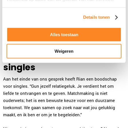
mensen het mooiste cadeau te vinden: liefde. Het is intens,
soms uitdagend, maar altijd belonend.”
Ze beschrijft hoe haar dagen gevuld zijn met gesprekken,
Details tonen
reflectie en de voldoening van succesvolle matches. “Je ziet
mensen groeien, je leert hen kennen op een dieper niveau, en
Alles toestaan
je weet dat je een blijvende impact maakt. Dat is
onbetaalbaar.”
Weigeren
Een uitnodiging aan
singles
Aan het einde van ons gesprek heeft Rian een boodschap
voor singles. “Gun jezelf relatiegeluk. Je verdient het om
liefde te ontvangen en te geven. Matchmaking is niet
ouderwets; het is een bewuste keuze voor een duurzame
toekomst. We gaan samen op zoek naar wat jou gelukkig
maakt, en ik ben er om je te begeleiden.”