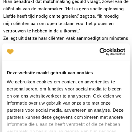
Rian benadrukt dat matchmaking geduld vraagt, zowel van de
cliënt als van de matchmaker. “Het is geen snelle oplossing.
Liefde heeft tijd nodig om te groeien,” zegt ze. “Ik moedig
mijn cliënten aan om open te staan voor het proces en
vertrouwen te hebben in de uitkomst.”
Ze legt uit dat ze haar cliënten vaak aanmoedigt om minstens
drie ontmoetingen te hebben met een voorgestelde partner
voordat ze een beslissing nemen. “De eerste indruk kan
bedrieglijk zijn. Als je iemand echt leert kennen, zie je vaak
kwaliteiten die je eerst over het hoofd zag.”
Deze website maakt gebruik van cookies
We gebruiken cookies om content en advertenties te
Waarom matchmaking
personaliseren, om functies voor social media te bieden
en om ons websiteverkeer te analyseren. Ook delen we
een prachtig beroep is
informatie over uw gebruik van onze site met onze
partners voor social media, adverteren en analyse. Deze
Rian’s werk is meer dan alleen koppelen; het is het creëren
partners kunnen deze gegevens combineren met andere
van verbindingen die levens veranderen. Ze moedigt anderen
informatie die u aan ze heeft verstrekt of die ze hebben
aan om een carrière in matchmaking te overwegen. “Je helpt
verzameld op basis van uw gebruik van hun services.