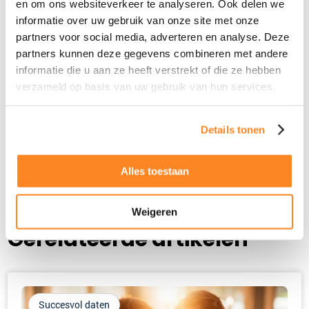
*
en om ons websiteverkeer te analyseren. Ook delen we
informatie over uw gebruik van onze site met onze
Achternaam
partners voor social media, adverteren en analyse. Deze
*
partners kunnen deze gegevens combineren met andere
informatie die u aan ze heeft verstrekt of die ze hebben
E-
verzameld op basis van uw gebruik van hun services.
mailadres
*
Details tonen
Alles toestaan
Weigeren
Gerelateerde artikelen
Succesvol daten