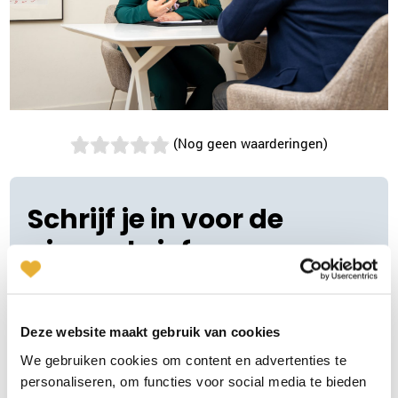
(Nog geen waarderingen)
Schrijf je in voor de
nieuwsbrief
Vul je naam en e-mailadres in. Je ontvangt regelmatig
relatie tips en je blijft op de hoogte van onze diensten.
♥
Deze website maakt gebruik van cookies
"
" geeft vereiste velden aan
*
We gebruiken cookies om content en advertenties te
Naam
personaliseren, om functies voor social media te bieden