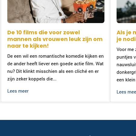
De 10 films die voor zowel
Als je
mannen als vrouwen leuk zijn om
je nod
naar te kijken!
Voor me z
De een wil een romantische komedie kijken en
puntjes v
de ander heeft liever een goede actie film. Wat
nauwsluit
nu? Dit klinkt misschien als een cliché en er
donkergri
zijn zeker koppels die...
een klein
Lees meer
Lees mee