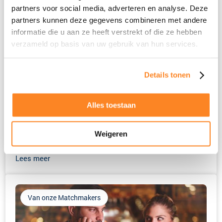
partners voor social media, adverteren en analyse. Deze
partners kunnen deze gegevens combineren met andere
informatie die u aan ze heeft verstrekt of die ze hebben
verzameld op basis van uw gebruik van hun services.
Details tonen
De geheimen van Matchmakers: Hoe jij de juiste
partner kunt herkennen
De zoektocht naar de juiste partner kan voelen als het
Alles toestaan
zoeken naar een speld in een hooiberg. Wat maakt dat
sommige mensen lijken te weten wie perfect bij hen
Weigeren
past,...
Lees meer
Van onze Matchmakers