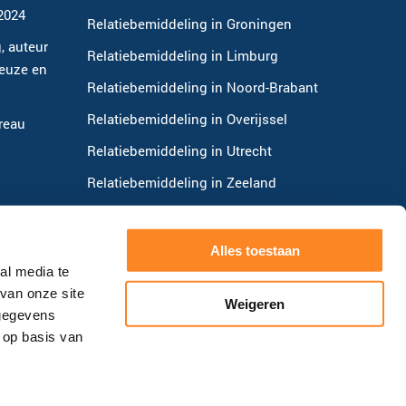
-2024
Relatiebemiddeling in Groningen
, auteur
Relatiebemiddeling in Limburg
keuze en
Relatiebemiddeling in Noord-Brabant
Relatiebemiddeling in Overijssel
reau
Relatiebemiddeling in Utrecht
Relatiebemiddeling in Zeeland
Relatiebemiddeling in Venlo
Relatiebemiddeling in Gouda
Alles toestaan
al media te
Relatiebemiddeling in Amsterdam
van onze site
Weigeren
Relatiebemiddeling in Rotterdam
 gegevens
 op basis van
Algemene voorwaarden
|
Disclaimer
|
Privacy Policy