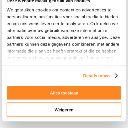
Deze website maakt gebruik van cookies
Geef liefde een echte kans
We gebruiken cookies om content en advertenties te
personaliseren, om functies voor social media te bieden
Lentekriebels kunnen een mooi begin zijn. Ze geven hoop,
en om ons websiteverkeer te analyseren. Ook delen we
energie en zin om weer open te staan voor liefde. Maar laat
informatie over uw gebruik van onze site met onze
verliefdheid niet de enige reden zijn om voor iemand te
partners voor social media, adverteren en analyse. Deze
kiezen.
partners kunnen deze gegevens combineren met andere
informatie die u aan ze heeft verstrekt of die ze hebben
Kijk verder dan chemie. Neem de tijd. Let op gedrag. Kijk of er
verzameld op basis van uw gebruik van hun services.
naast aantrekkingskracht ook rust, vertrouwen en verbinding
groeit. Want verliefd worden is mooi. Maar verliefd worden op
Details tonen
iemand die echt bij je past, maakt het verschil.
Bij Mens & Relatie kijken we daarom verder dan alleen de
Alles toestaan
eerste klik.
Wij zoeken iemand die goed bij je leven en
toekomstbeeld aansluit, zodat jij verliefd kan gaan worden op
Weigeren
de juiste.