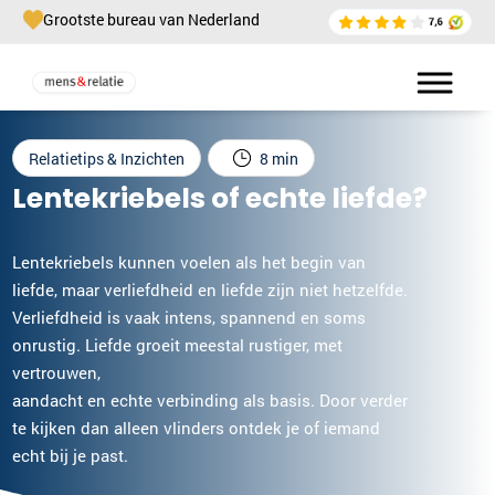
Grootste bureau van Nederland
Relatietips & Inzichten
8 min
Lentekriebels of echte liefde?
Lentekriebels kunnen voelen als het begin van
liefde, maar verliefdheid en liefde zijn niet hetzelfde.
Verliefdheid is vaak intens, spannend en soms
onrustig. Liefde groeit meestal rustiger, met
vertrouwen,
aandacht en echte verbinding als basis. Door verder
te kijken dan alleen vlinders ontdek je of iemand
echt bij je past.