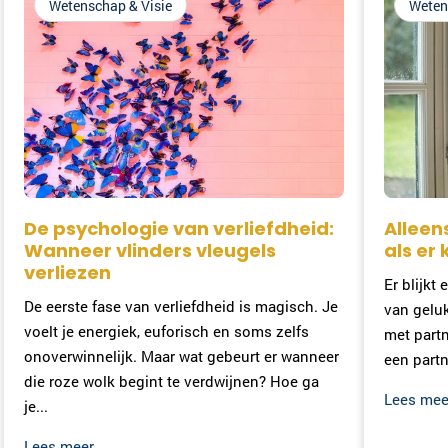
Wetenschap & Visie
Weten
De psychologie van verliefdheid:
Alleen
Wanneer vlinders vleugels
als er 
verliezen
Er blijkt
De eerste fase van verliefdheid is magisch. Je
van gelu
voelt je energiek, euforisch en soms zelfs
met partn
onoverwinnelijk. Maar wat gebeurt er wanneer
een partne
die roze wolk begint te verdwijnen? Hoe ga
Lees mee
je...
Lees meer