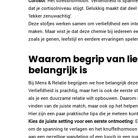
Cortisol
: Het stresshormoon. Verliefdheid is spanne
dat je cortisolniveau stijgt. Gelukkig maakt dat deel
‘lekker zenuwachtig’.
Deze stofjes werken samen om verliefdheid een inte
maken. Maar wist je dat deze chemie bij iedereen e
zoals je genen, leefstijl en eerdere ervaringen spelen
Waarom begrip van li
belangrijk is
Bij Mens & Relatie begrijpen we hoe belangrijk dez
Verliefdheid is prachtig, maar het is ook de eerste 
als je een duurzame relatie wilt opbouwen. Daarom r
vinden van de juiste match, maar ook op het helpen 
Hier zijn een paar praktische tips die je meteen kun
Kies de juiste setting voor een eerste ontmoeting
: 
om de spanning te verlagen en het knuffelhormoon 
aan een gezellige wandeling of een lunch in een ru