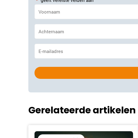
"
" geeft vereiste velden aan
*
Naam
*
Achternaam
*
E-
mailadres
*
Gerelateerde artikelen