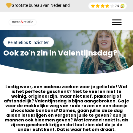
Grootste bureau van Nederland
Relatietips & Inzichten
Ook zo'n zin in Valentijnsdag?
Lastig weer, een cadeau zoeken voor je geliefde! Wat
is het perfecte geschenk? Niet te veel en niet te
weinig, origineel zijn, maar niet klef, plakkerig of
afstandelijk? Valentijnsdag is bijna aangebroken. Ga je
voor de makkelijke weg van rode rozen en een doosje
chocolade bonbons? Dames, gaan jullie deze dag
alleen iets krijgen en vergeten jullie te geven? Kun je
mannen ook bloemen geven? Wat iemand raakt is, als
zij een geschenk krijgen dat laat zien dat de je de
ander echt kent. Dat is waar het om draait.