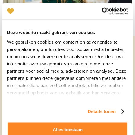
Deze website maakt gebruik van cookies
We gebruiken cookies om content en advertenties te
personaliseren, om functies voor social media te bieden
Partnerkeuze bij
en om ons websiteverkeer te analyseren. Ook delen we
ontmoeting
informatie over uw gebruik van onze site met onze
partners voor social media, adverteren en analyse. Deze
partners kunnen deze gegevens combineren met andere
informatie die u aan ze heeft verstrekt of die ze hebben
In de volgende stap van het experiment, met andere
verzameld op basis van uw gebruik van hun services.
deelnemers, werden speeddate evenementen georganiseerd.
Tot grote verbazing van de onderzoekers, waren de
onderzoeksresultaten totaal anders, dan met de foto’s. De
Details tonen
vragenlijsten bleken geen invloed te hebben op de keuze,
mensen kozen een partner die overeenkwam met het
Alles toestaan
onbewuste plaatje van de ideale partner.