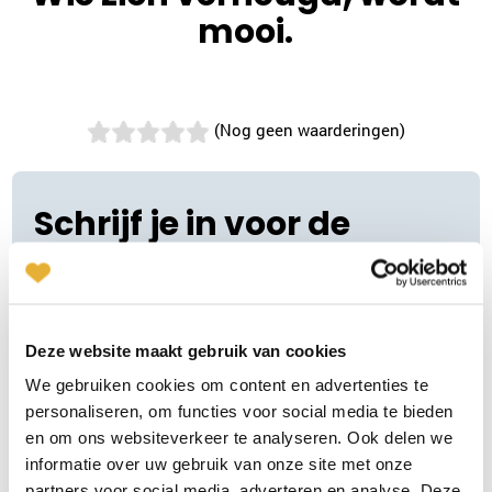
mooi.
(Nog geen waarderingen)
Schrijf je in voor de
nieuwsbrief
Vul je naam en e-mailadres in. Je ontvangt regelmatig
relatie tips en je blijft op de hoogte van onze diensten.
Deze website maakt gebruik van cookies
♥
We gebruiken cookies om content en advertenties te
"
" geeft vereiste velden aan
*
personaliseren, om functies voor social media te bieden
Naam
en om ons websiteverkeer te analyseren. Ook delen we
*
informatie over uw gebruik van onze site met onze
partners voor social media, adverteren en analyse. Deze