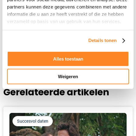
Achternaam
partners kunnen deze gegevens combineren met andere
*
informatie die u aan ze heeft verstrekt of die ze hebben
verzameld op basis van uw gebruik van hun services.
E-
mailadres
*
Details tonen
Alles toestaan
Weigeren
Gerelateerde artikelen
Succesvol daten