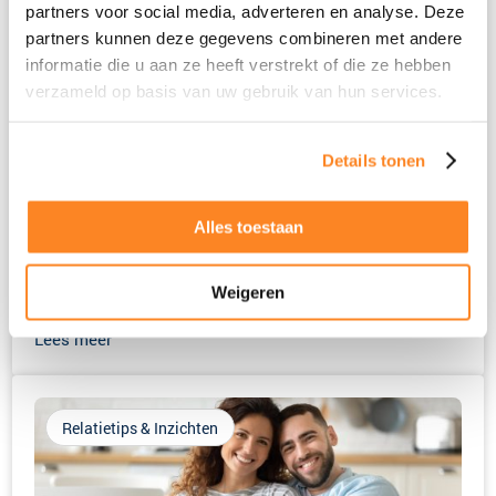
partners voor social media, adverteren en analyse. Deze
partners kunnen deze gegevens combineren met andere
informatie die u aan ze heeft verstrekt of die ze hebben
verzameld op basis van uw gebruik van hun services.
Details tonen
Het beste voor de kinderen
In dit artikel gaat het over een casus, de relatie tussen
Alles toestaan
Jasper en Chantalle loopt niet goed. Graag willen zij
beiden samen gelukkiger zijn, ook omdat dit het beste
Weigeren
is...
Lees meer
Relatietips & Inzichten