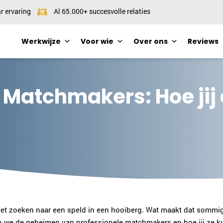
r ervaring
Al 65.000+ succesvolle relaties
Werkwijze
Voor wie
Over ons
Reviews
Matchmakers: Hoe jij d
het zoeken naar een speld in een hooiberg. Wat maakt dat sommige
len we de geheimen van professionele matchmakers en hoe jij ze k