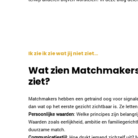
Ik zie ik zie wat jij niet ziet...
Wat zien Matchmakers w
ziet?
Matchmakers hebben een getraind oog voor signale
dan wat op het eerste gezicht zichtbaar is. Ze letten
Persoonlijke waarden
: Welke principes zijn belangri
Waarden zoals eerlijkheid, ambitie en familiegerich
duurzame match.
Communicatiestijl
: Hoe drukt iemand zichzelf uit?