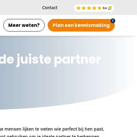
Contact
Meer weten?
Plan een kennismaking
e juiste partner
 mensen lijken te weten wie perfect bij hen past,
unt gebruiken om je ideale partner te herkennen.