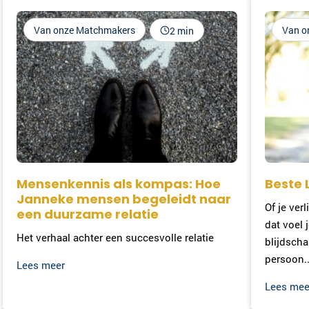
Van onze Matchmakers
Van o
2 min
Mensenkennis als kompas: Hoe
Beste L
Janneke mensen begeleidt naar
Of je ver
een duurzame relatie
dat voel 
Het verhaal achter een succesvolle relatie
blijdscha
persoon..
Lees meer
Lees mee