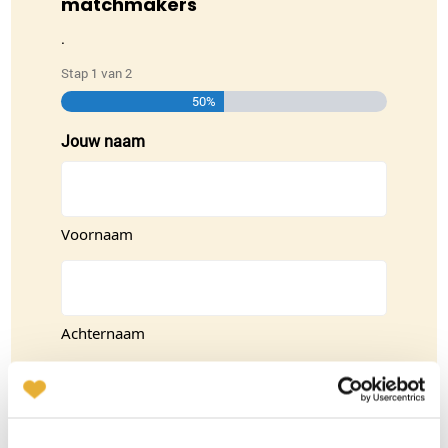
matchmakers
.
Stap
1
van
2
50%
Jouw naam
Voornaam
Achternaam
Wil je jouw vooraad aanvullen of slechts 1
item aanvragen?
Hele voorraad aanvullen