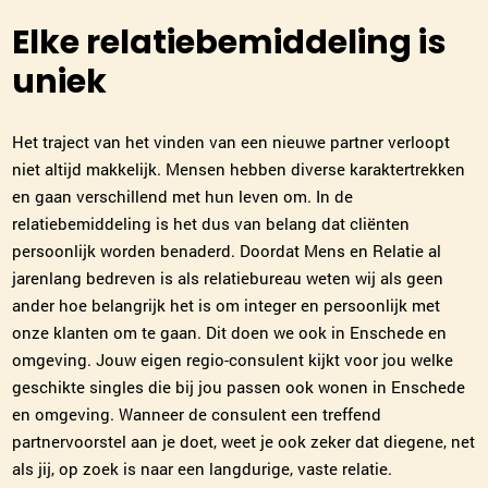
Rian van Gennip
Eindhoven
Elke relatiebemiddeling is
040-3041062
|
email
uniek
Plan kennismaking
Het traject van het vinden van een nieuwe partner verloopt
niet altijd makkelijk. Mensen hebben diverse karaktertrekken
Willeke Hoek
en gaan verschillend met hun leven om. In de
Den Bosch
relatiebemiddeling is het dus van belang dat cliënten
073-2032029
|
email
persoonlijk worden benaderd. Doordat Mens en Relatie al
jarenlang bedreven is als relatiebureau weten wij als geen
Plan kennismaking
ander hoe belangrijk het is om integer en persoonlijk met
onze klanten om te gaan. Dit doen we ook in Enschede en
omgeving. Jouw eigen regio-consulent kijkt voor jou welke
Leslie de Jong
geschikte singles die bij jou passen ook wonen in Enschede
Alkmaar
en omgeving. Wanneer de consulent een treffend
072-7202218
|
email
partnervoorstel aan je doet, weet je ook zeker dat diegene, net
als jij, op zoek is naar een langdurige, vaste relatie.
Plan kennismaking