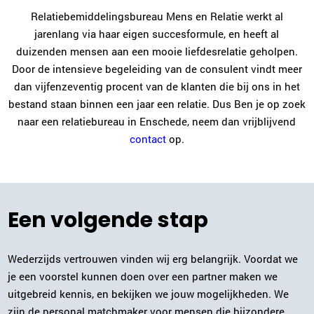
Relatiebemiddelingsbureau Mens en Relatie werkt al
jarenlang via haar eigen succesformule, en heeft al
Plan kennismaking
duizenden mensen aan een mooie liefdesrelatie geholpen.
Door de intensieve begeleiding van de consulent vindt meer
Elja van Heteren
dan vijfenzeventig procent van de klanten die bij ons in het
Utrecht
bestand staan binnen een jaar een relatie. Dus Ben je op zoek
030-2270125
|
email
naar een relatiebureau in Enschede, neem dan vrijblijvend
contact
op.
Plan kennismaking
Niki de Man
Een volgende stap
Arnhem
026-2022952
|
email
Wederzijds vertrouwen vinden wij erg belangrijk. Voordat we
Plan kennismaking
je een voorstel kunnen doen over een partner maken we
uitgebreid kennis, en bekijken we jouw mogelijkheden. We
zijn de personal matchmaker voor mensen die bijzondere