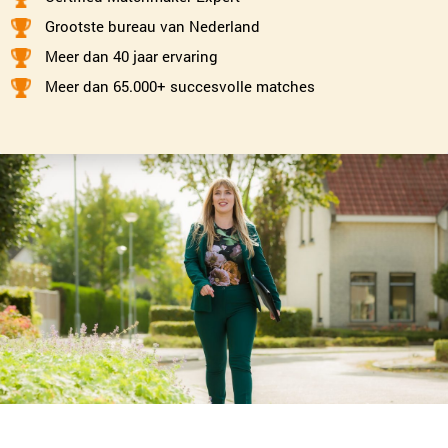
Monique Pasman
Grootste bureau van Nederland
Leiden
Meer dan 40 jaar ervaring
071-2032062
|
email
Meer dan 65.000+ succesvolle matches
Plan kennismaking
Emmy Rijsdijk
Dordrecht
078-2049314
|
email
Plan kennismaking
Renée Loeffen
Den Haag
070-2210084
|
email