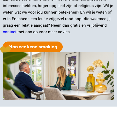
Gerdien Sabee-Morsink
interesses hebben, hoger opgeleid zijn of religieus zijn. Wil je
Enschede
weten wat we voor jou kunnen betekenen? En wil je weten of
053-2032008
|
email
er in Enschede een leuke vrijgezel rondloopt die waarmee jij
graag een relatie aangaat? Neem dan gratis en vrijblijvend
Plan kennismaking
contact
met ons op voor meer advies.
Plan een kennismaking
Sonja Karsten
Zwolle
038-2022006
|
email
Plan kennismaking
Carola Bloemer
Purmerend
0299-700204
|
email