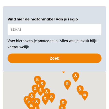
Plan kennismaking
Vind hier de matchmaker van je regio
Inge Rebel
Gouda
0182-700624
|
email
Voer hierboven je postcode in. Alles wat je invult blijft
Plan kennismaking
vertrouwelijk.
Ina Samaniri
Rotterdam
010-3075688
|
email
Plan kennismaking
Ria van Vliet
Delft