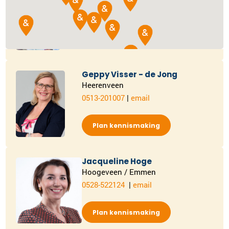
015-2024878
|
email
Plan kennismaking
Geppy Visser - de Jong
Heerenveen
0513-201007
|
email
Plan kennismaking
Jacqueline Hoge
Hoogeveen / Emmen
0528-522124
|
email
Plan kennismaking