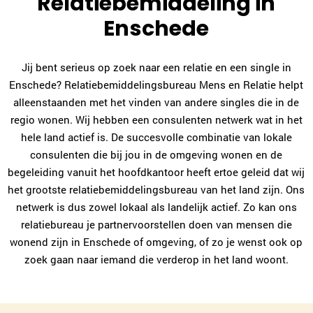
Relatiebemiddeling in
Enschede
Jij bent serieus op zoek naar een relatie en een single in
Joke de Wit
Enschede? Relatiebemiddelingsbureau Mens en Relatie helpt
Breda
alleenstaanden met het vinden van andere singles die in de
076-7602831
|
email
regio wonen. Wij hebben een consulenten netwerk wat in het
hele land actief is. De succesvolle combinatie van lokale
Plan kennismaking
consulenten die bij jou in de omgeving wonen en de
begeleiding vanuit het hoofdkantoor heeft ertoe geleid dat wij
het grootste relatiebemiddelingsbureau van het land zijn. Ons
Imke Evers
netwerk is dus zowel lokaal als landelijk actief. Zo kan ons
Middelburg
relatiebureau je partnervoorstellen doen van mensen die
0118-700235
|
email
wonend zijn in Enschede of omgeving, of zo je wenst ook op
zoek gaan naar iemand die verderop in het land woont.
Plan kennismaking