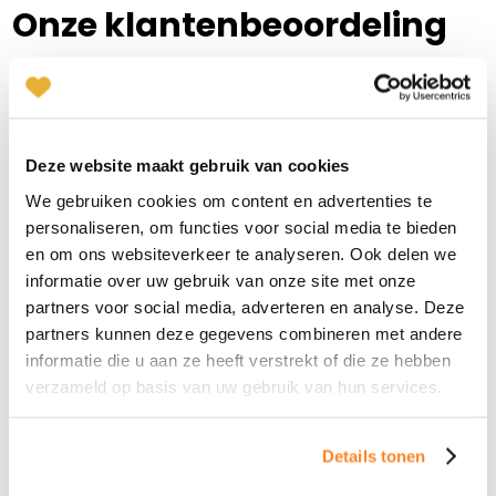
Plan kennismaking
Onze klantenbeoordeling
Benieuwd naar de ervaringen met onze methode? Uiteraard
Ingrid Mali
vertellen wij je graag alles, maar onze gebruikers kunnen dat
Nijmegen
veel beter!
024-2022036
|
email
Deze website maakt gebruik van cookies
Plan kennismaking
We gebruiken cookies om content en advertenties te
personaliseren, om functies voor social media te bieden
en om ons websiteverkeer te analyseren. Ook delen we
Alice van 't Hof
informatie over uw gebruik van onze site met onze
Zakelijk, maar ook
Het vo
Amersfoort
persoonlijk
vertr
partners voor social media, adverteren en analyse. Deze
033-2022017
|
email
"Niki kwam bij mij in 1e instantie
"Het ge
partners kunnen deze gegevens combineren met andere
vriendelijk over. Dit heb ik zeer
van men
informatie die u aan ze heeft verstrekt of die ze hebben
Plan kennismaking
gewaardeerd. Tijdens het gesprek, wat
vertrou
verzameld op basis van uw gebruik van hun services.
zeer soepel verliep, ervoer ik wel een zeker
dit ges
zakelijkheid en inperking van mijn
goede 
gedachten. Dit heeft zeker te maken met
besprok
Judy Gunnink
Details tonen
Amstelveen/Amsterdam
het oog op succes.......! Misschien moet ik