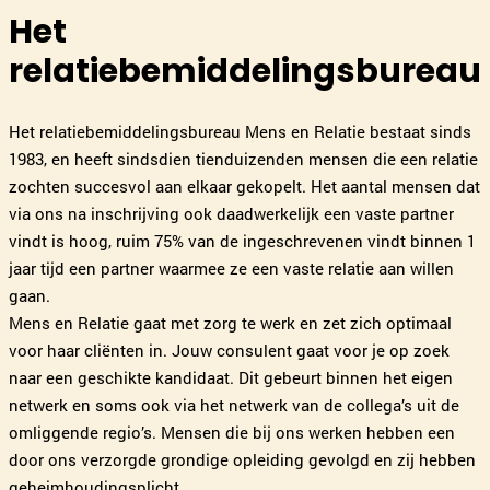
Rian van Gennip
Het
Eindhoven
040-3041062
|
email
relatiebemiddelingsbureau
Plan kennismaking
Het relatiebemiddelingsbureau Mens en Relatie bestaat sinds
1983, en heeft sindsdien tienduizenden mensen die een relatie
zochten succesvol aan elkaar gekopelt. Het aantal mensen dat
Willeke Hoek
Den Bosch
via ons na inschrijving ook daadwerkelijk een vaste partner
073-2032029
|
email
vindt is hoog, ruim 75% van de ingeschrevenen vindt binnen 1
jaar tijd een partner waarmee ze een vaste relatie aan willen
gaan.
Plan kennismaking
Mens en Relatie gaat met zorg te werk en zet zich optimaal
voor haar cliënten in. Jouw consulent gaat voor je op zoek
Leslie de Jong
naar een geschikte kandidaat. Dit gebeurt binnen het eigen
Alkmaar
netwerk en soms ook via het netwerk van de collega’s uit de
072-7202218
|
email
omliggende regio’s. Mensen die bij ons werken hebben een
door ons verzorgde grondige opleiding gevolgd en zij hebben
Plan kennismaking
geheimhoudingsplicht.