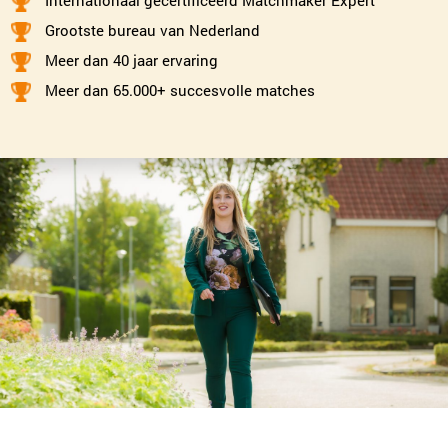
Internationaal gecertificeerd Matchmaker Expert
Monique Pasman
Grootste bureau van Nederland
Leiden
Meer dan 40 jaar ervaring
071-2032062
|
email
Meer dan 65.000+ succesvolle matches
Plan kennismaking
Emmy Rijsdijk
Dordrecht
078-2049314
|
email
Plan kennismaking
Renée Loeffen
Den Haag
070-2210084
|
email