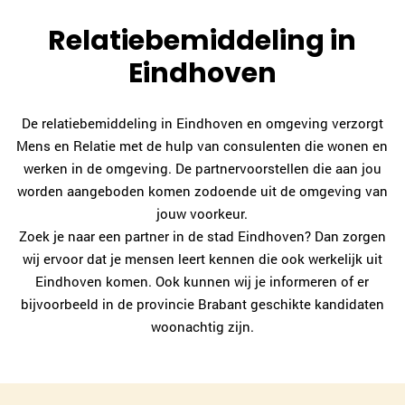
Relatiebemiddeling in
Eindhoven
Joke de Wit
Breda
De relatiebemiddeling in Eindhoven en omgeving verzorgt
076-7602831
|
email
Mens en Relatie met de hulp van consulenten die wonen en
werken in de omgeving. De partnervoorstellen die aan jou
worden aangeboden komen zodoende uit de omgeving van
Plan kennismaking
jouw voorkeur.
Zoek je naar een partner in de stad Eindhoven? Dan zorgen
Imke Evers
wij ervoor dat je mensen leert kennen die ook werkelijk uit
Middelburg
Eindhoven komen. Ook kunnen wij je informeren of er
0118-700235
|
email
bijvoorbeeld in de provincie Brabant geschikte kandidaten
woonachtig zijn.
Plan kennismaking