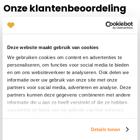
Plan kennismaking
Onze klantenbeoordeling
Benieuwd naar de ervaringen met onze methode? Uiteraard
Ingrid Mali
vertellen wij je graag alles, maar onze gebruikers kunnen dat
Nijmegen
veel beter!
024-2022036
|
email
Deze website maakt gebruik van cookies
Plan kennismaking
We gebruiken cookies om content en advertenties te
personaliseren, om functies voor social media te bieden
en om ons websiteverkeer te analyseren. Ook delen we
Alice van 't Hof
informatie over uw gebruik van onze site met onze
Zakelijk, maar ook
Het voe
Amersfoort
persoonlijk
vertro
partners voor social media, adverteren en analyse. Deze
033-2022017
|
email
partners kunnen deze gegevens combineren met andere
"Niki kwam bij mij in 1e instantie
"Het ges
vriendelijk over. Dit heb ik zeer
van mens
informatie die u aan ze heeft verstrekt of die ze hebben
Plan kennismaking
gewaardeerd. Tijdens het gesprek, wat
vertrou
verzameld op basis van uw gebruik van hun services.
zeer soepel verliep, ervoer ik wel een zeker
dit gesp
zakelijkheid en inperking van mijn
goede w
Details tonen
gedachten. Dit heeft zeker te maken met
besprok
Judy Gunnink
Amstelveen/Amsterdam
het oog op succes.......! Misschien moet ik