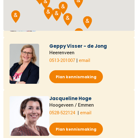
Delft
015-2024878
|
email
Plan kennismaking
Geppy Visser - de Jong
Heerenveen
0513-201007
|
email
Plan kennismaking
Jacqueline Hoge
Hoogeveen / Emmen
0528-522124
|
email
Plan kennismaking