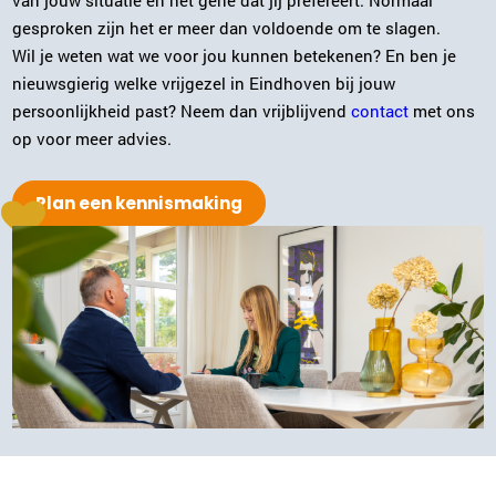
van jouw situatie en het gene dat jij prefereert. Normaal
Gerdien Sabee-Morsink
gesproken zijn het er meer dan voldoende om te slagen.
Enschede
Wil je weten wat we voor jou kunnen betekenen? En ben je
053-2032008
|
email
nieuwsgierig welke vrijgezel in Eindhoven bij jouw
persoonlijkheid past? Neem dan vrijblijvend
contact
met ons
Plan kennismaking
op voor meer advies.
Plan een kennismaking
Sonja Karsten
Zwolle
038-2022006
|
email
Plan kennismaking
Carola Bloemer
Purmerend
0299-700204
|
email