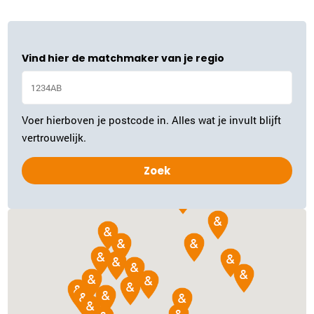
Plan kennismaking
Vind hier de matchmaker van je regio
Inge Rebel
Gouda
0182-700624
|
email
Voer hierboven je postcode in. Alles wat je invult blijft
Plan kennismaking
vertrouwelijk.
Ina Samaniri
Rotterdam
010-3075688
|
email
Plan kennismaking
Ria van Vliet