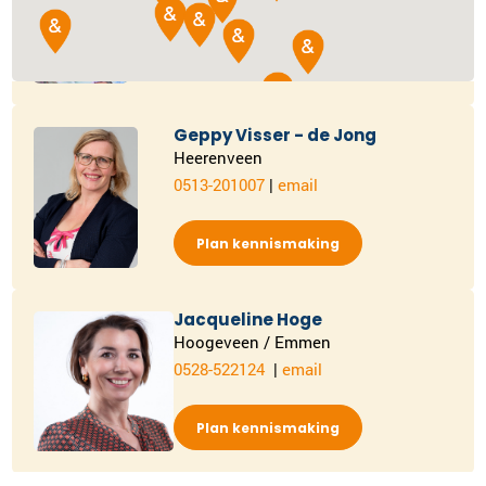
015-2024878
|
email
Plan kennismaking
Geppy Visser - de Jong
Heerenveen
0513-201007
|
email
Plan kennismaking
Jacqueline Hoge
Hoogeveen / Emmen
0528-522124
|
email
Plan kennismaking