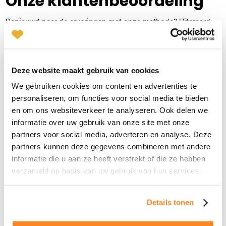
Onze klantenbeoordeling
Benieuwd naar de ervaringen met onze methode? Uiteraard
Ingrid Mali
vertellen wij je graag alles, maar onze gebruikers kunnen dat
Nijmegen
veel beter!
024-2022036
|
email
Deze website maakt gebruik van cookies
Plan kennismaking
We gebruiken cookies om content en advertenties te
personaliseren, om functies voor social media te bieden
en om ons websiteverkeer te analyseren. Ook delen we
Alice van 't Hof
Zakelijk, maar ook
Het voe
Amersfoort
informatie over uw gebruik van onze site met onze
persoonlijk
vertro
033-2022017
|
email
partners voor social media, adverteren en analyse. Deze
"Niki kwam bij mij in 1e instantie
"Het ges
partners kunnen deze gegevens combineren met andere
vriendelijk over. Dit heb ik zeer
van mens
informatie die u aan ze heeft verstrekt of die ze hebben
Plan kennismaking
gewaardeerd. Tijdens het gesprek, wat
vertrou
verzameld op basis van uw gebruik van hun services.
zeer soepel verliep, ervoer ik wel een zeker
dit gesp
zakelijkheid en inperking van mijn
goede w
gedachten. Dit heeft zeker te maken met
besprok
Judy Gunnink
Details tonen
Amstelveen/Amsterdam
het oog op succes.......! Misschien moet ik
het inhoudelijk maar loslaten en het
020-2610753
|
email
m.b.
Jans