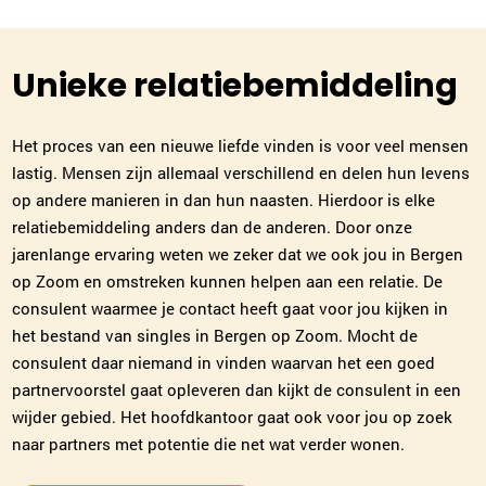
040-3041062
|
email
Unieke relatiebemiddeling
Plan kennismaking
Het proces van een nieuwe liefde vinden is voor veel mensen
Willeke Hoek
lastig. Mensen zijn allemaal verschillend en delen hun levens
Den Bosch
op andere manieren in dan hun naasten. Hierdoor is elke
073-2032029
|
email
relatiebemiddeling anders dan de anderen. Door onze
jarenlange ervaring weten we zeker dat we ook jou in Bergen
Plan kennismaking
op Zoom en omstreken kunnen helpen aan een relatie. De
consulent waarmee je contact heeft gaat voor jou kijken in
het bestand van singles in Bergen op Zoom. Mocht de
Leslie de Jong
consulent daar niemand in vinden waarvan het een goed
Alkmaar
partnervoorstel gaat opleveren dan kijkt de consulent in een
072-7202218
|
email
wijder gebied. Het hoofdkantoor gaat ook voor jou op zoek
naar partners met potentie die net wat verder wonen.
Plan kennismaking