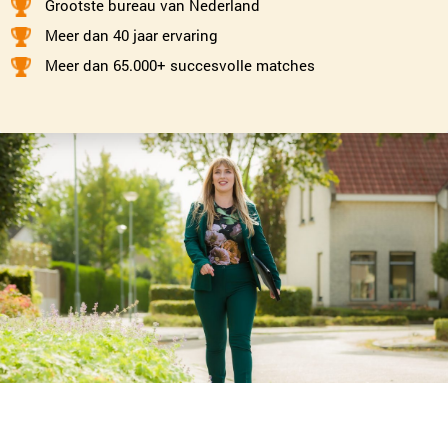
Monique Pasman
Grootste bureau van Nederland
Leiden
Meer dan 40 jaar ervaring
071-2032062
|
email
Meer dan 65.000+ succesvolle matches
Plan kennismaking
Emmy Rijsdijk
Dordrecht
078-2049314
|
email
Plan kennismaking
Renée Loeffen
Den Haag
070-2210084
|
email
Plan kennismaking