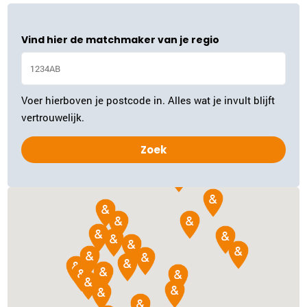
Vind hier de matchmaker van je regio
Inge Rebel
Gouda
0182-700624
|
email
Voer hierboven je postcode in. Alles wat je invult blijft
Plan kennismaking
vertrouwelijk.
Ina Samaniri
Rotterdam
010-3075688
|
email
Plan kennismaking
Ria van Vliet
Delft