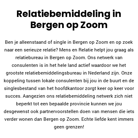
Relatiebemiddeling in
Bergen op Zoom
Joke de Wit
Breda
076-7602831
|
email
Ben je alleenstaand of single in Bergen op Zoom en op zoek
naar een serieuze relatie? Mens en Relatie helpt jou graag als
relatiebureau in Bergen op Zoom. Ons netwerk van
Plan kennismaking
consulenten is in het hele land actief waardoor we het
grootste relatiebemiddelingsbureau in Nederland zijn. Onze
Imke Evers
koppeling tussen lokale consulenten bij jou in de buurt en de
Middelburg
singlesbestand van het hoofdkantoor zorgt keer op keer voor
0118-700235
|
email
succes. Aangezien ons relatiebemiddeling netwerk zich niet
beperkt tot een bepaalde provincie kunnen we jou
Plan kennismaking
desgewenst ook partnervoorstellen doen van mensen die iets
verder wonen dan Bergen op Zoom. Echte liefde kent immers
geen grenzen!
Rian van Gennip
Eindhoven