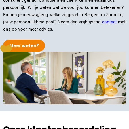
consulent gehad. Consulent en cliënt kennen elkaar dus
Enschede
persoonlijk. Wil je weten wat we voor jou kunnen betekenen?
053-2032008
|
email
En ben je nieuwsgierig welke vrijgezel in Bergen op Zoom bij
jouw persoonlijkheid past? Neem dan vrijblijvend
contact
met
Plan kennismaking
ons op voor meer advies.
Meer weten?
Sonja Karsten
Zwolle
038-2022006
|
email
Plan kennismaking
Carola Bloemer
Purmerend
0299-700204
|
email
Plan kennismaking