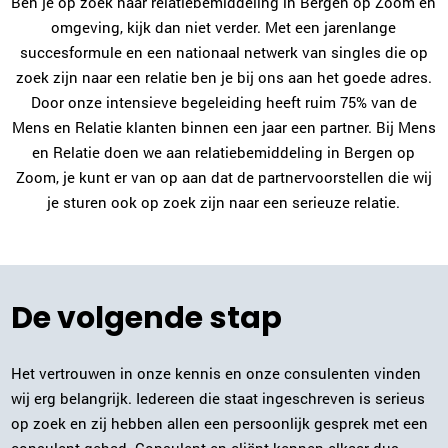
Ben je op zoek naar relatiebemiddeling in Bergen op Zoom en
omgeving, kijk dan niet verder. Met een jarenlange
Plan kennismaking
succesformule en een nationaal netwerk van singles die op
zoek zijn naar een relatie ben je bij ons aan het goede adres.
Elja van Heteren
Door onze intensieve begeleiding heeft ruim 75% van de
Utrecht
Mens en Relatie klanten binnen een jaar een partner. Bij Mens
030-2270125
|
email
en Relatie doen we aan relatiebemiddeling in Bergen op
Zoom, je kunt er van op aan dat de partnervoorstellen die wij
Plan kennismaking
je sturen ook op zoek zijn naar een serieuze relatie.
Niki de Man
Arnhem
De volgende stap
026-2022952
|
email
Plan kennismaking
Het vertrouwen in onze kennis en onze consulenten vinden
wij erg belangrijk. Iedereen die staat ingeschreven is serieus
op zoek en zij hebben allen een persoonlijk gesprek met een
Gerdien Sabee-Morsink