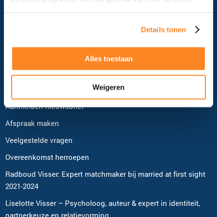
5928 NL Venlo
Tel: 088 - 02 21 900
Details tonen
E-mail: klantenservice@mensenrelatie.nl
Alles toestaan
Pagina's
Weigeren
Vacatures
Aanmelden nieuwsbrief
Afspraak maken
Veelgestelde vragen
Overeenkomst herroepen
Radboud Visser: Expert matchmaker bij married at first sight
2021-2024
Liselotte Visser – Psycholoog, auteur & expert in identiteit,
partnerkeuze en relatievorming