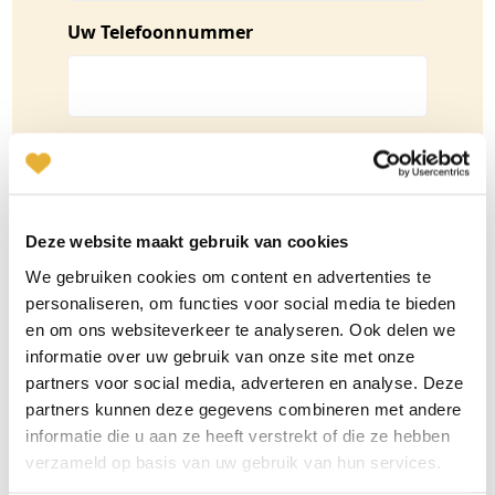
Uw Telefoonnummer
Boodschap voor de afdeling
Matching:
(Vereist)
Deze website maakt gebruik van cookies
We gebruiken cookies om content en advertenties te
personaliseren, om functies voor social media te bieden
0 van 1000 max. aantal karakters
en om ons websiteverkeer te analyseren. Ook delen we
informatie over uw gebruik van onze site met onze
Is het nodig dat u wordt teruggebeld door
partners voor social media, adverteren en analyse. Deze
iemand van de afdeling matching?
(Vereist)
partners kunnen deze gegevens combineren met andere
informatie die u aan ze heeft verstrekt of die ze hebben
Ja
verzameld op basis van uw gebruik van hun services.
Nee