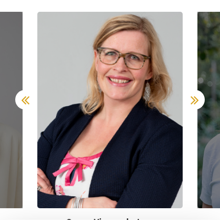
Judith Bakker
Bussum
035-2031634
|
email
Plan kennismaking
Heidi Sutorius
Haarlem
023-2302067
|
email
Plan kennismaking
Monique Pasman
Leiden
071-2032062
|
email