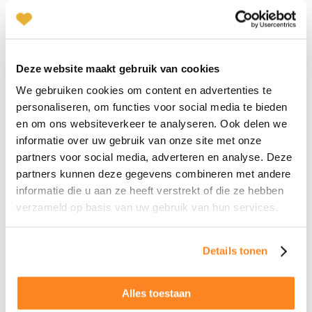
Geppy Visser-de Jong
Plan kennismaking
Matchmaker Heerenveen
Emmy Rijsdijk
Plan een kennismaking
Deze website maakt gebruik van cookies
Dordrecht
We gebruiken cookies om content en advertenties te
078-2049314
|
email
personaliseren, om functies voor social media te bieden
Bekijk onze kaart hieronder om de
en om ons websiteverkeer te analyseren. Ook delen we
dichtstbijzijnde matchmaker te vinden
Plan kennismaking
informatie over uw gebruik van onze site met onze
partners voor social media, adverteren en analyse. Deze
Vind direct een
partners kunnen deze gegevens combineren met andere
Renée Loeffen
matchmaker bij jou in de
informatie die u aan ze heeft verstrekt of die ze hebben
Den Haag
verzameld op basis van uw gebruik van hun services.
070-2210084
|
email
buurt
Details tonen
Plan kennismaking
Alles toestaan
Vind hier de matchmaker van je regio
Inge Rebel