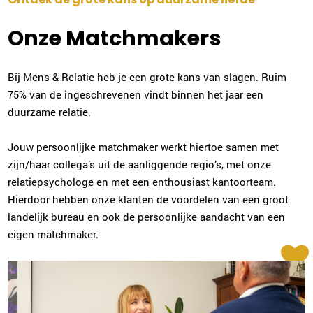
Plan kennismaking
Onze Matchmakers
Sonja Karsten
Zwolle
Bij Mens & Relatie heb je een grote kans van slagen. Ruim
038-2022006
|
email
75% van de ingeschrevenen vindt binnen het jaar een
duurzame relatie.
Plan kennismaking
Jouw persoonlijke matchmaker werkt hiertoe samen met
zijn/haar collega’s uit de aanliggende regio’s, met onze
Carola Bloemer
relatiepsychologe en met een enthousiast kantoorteam.
Purmerend
Hierdoor hebben onze klanten de voordelen van een groot
0299-700204
|
email
landelijk bureau en ook de persoonlijke aandacht van een
eigen matchmaker.
Plan kennismaking
Ingrid Mali
Nijmegen