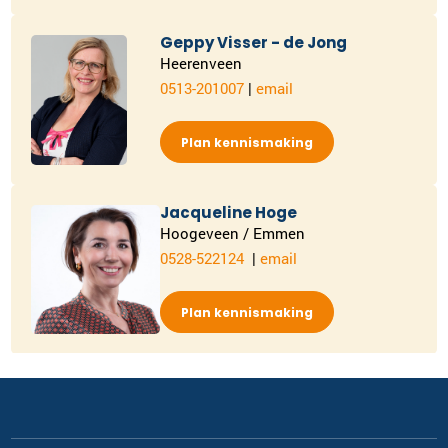
Geppy Visser - de Jong
Heerenveen
0513-201007
|
email
Plan kennismaking
Jacqueline Hoge
Hoogeveen / Emmen
0528-522124
|
email
Plan kennismaking