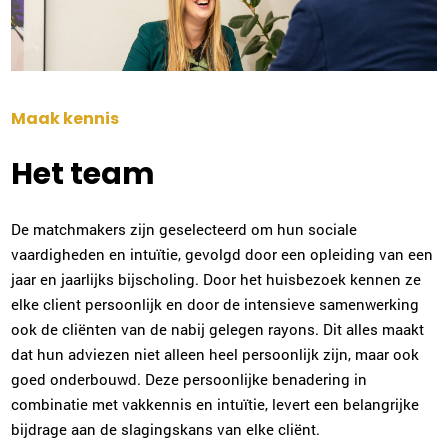
024-2022036
|
email
Plan kennismaking
Maak kennis
Alice van 't Hof
Amersfoort
Het team
033-2022017
|
email
De matchmakers zijn geselecteerd om hun sociale
Plan kennismaking
vaardigheden en intuïtie, gevolgd door een opleiding van een
jaar en jaarlijks bijscholing. Door het huisbezoek kennen ze
elke client persoonlijk en door de intensieve samenwerking
Judy Gunnink
ook de cliënten van de nabij gelegen rayons. Dit alles maakt
Amstelveen/Amsterdam
dat hun adviezen niet alleen heel persoonlijk zijn, maar ook
020-2610753
|
email
goed onderbouwd. Deze persoonlijke benadering in
combinatie met vakkennis en intuïtie, levert een belangrijke
Plan kennismaking
bijdrage aan de slagingskans van elke cliënt.