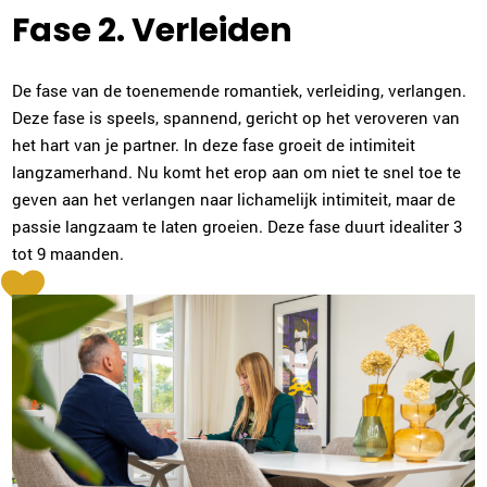
Fase 2. Verleiden
Imke Evers
Middelburg
0118-700235
|
email
De fase van de toenemende romantiek, verleiding, verlangen.
Deze fase is speels, spannend, gericht op het veroveren van
Plan kennismaking
het hart van je partner. In deze fase groeit de intimiteit
langzamerhand. Nu komt het erop aan om niet te snel toe te
geven aan het verlangen naar lichamelijk intimiteit, maar de
Rian van Gennip
passie langzaam te laten groeien. Deze fase duurt idealiter 3
Eindhoven
tot 9 maanden.
040-3041062
|
email
Plan kennismaking
Willeke Hoek
Den Bosch
073-2032029
|
email