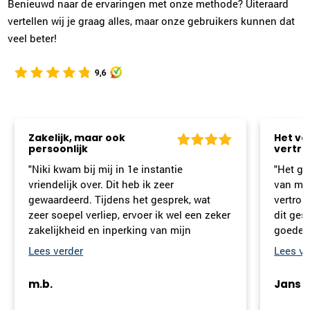
Benieuwd naar de ervaringen met onze methode? Uiteraard
vertellen wij je graag alles, maar onze gebruikers kunnen dat
Heidi Sutorius
veel beter!
Haarlem
023-2302067
|
email
Plan kennismaking
Zakelijk, maar ook
Het voeld
Monique Pasman
persoonlijk
vertrou
Leiden
"Niki kwam bij mij in 1e instantie
"Het gespr
071-2032062
|
email
vriendelijk over. Dit heb ik zeer
van mens &
gewaardeerd. Tijdens het gesprek, wat
vertrouwd 
zeer soepel verliep, ervoer ik wel een zeker
dit gespre
Plan kennismaking
zakelijkheid en inperking van mijn
goede wee
gedachten. Dit heeft zeker te maken met
besproken
het oog op succes.......! Misschien moet ik
Emmy Rijsdijk
het inhoudelijk maar loslaten en het
Dordrecht
m.b.
Jans
geheel op mij af laten komen, zodat de
078-2049314
|
email
onbevangenheid niet wordt belemmerd en