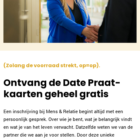
013-2032016
|
email
Plan kennismaking
Rene van Saane
Almelo
0546-700218
|
email
(Zolang de voorraad strekt, op=op).
Plan kennismaking
Ontvang de Date Praat-
kaarten geheel gratis
Elja van Heteren
Utrecht
030-2270125
|
email
Een inschrijving bij Mens & Relatie begint altijd met een
persoonlijk gesprek. Over wie je bent, wat je belangrijk vindt
en wat je van het leven verwacht. Datzelfde weten we van de
Plan kennismaking
partner die we aan je voor stellen. Door deze unieke