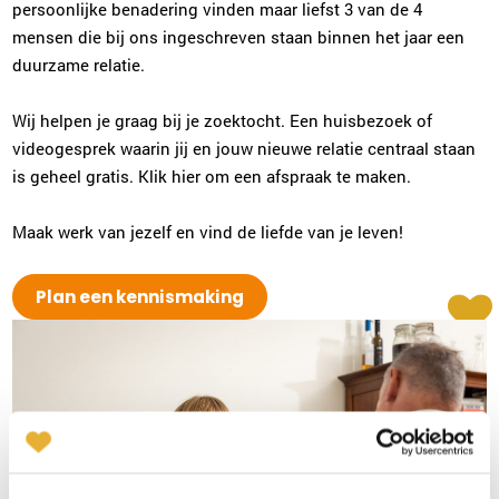
persoonlijke benadering vinden maar liefst 3 van de 4
Niki de Man
mensen die bij ons ingeschreven staan binnen het jaar een
Arnhem
duurzame relatie.
026-2022952
|
email
Wij helpen je graag bij je zoektocht. Een huisbezoek of
Plan kennismaking
videogesprek waarin jij en jouw nieuwe relatie centraal staan
is geheel gratis. Klik hier om een afspraak te maken.
Gerdien Sabee-Morsink
Maak werk van jezelf en vind de liefde van je leven!
Enschede
053-2032008
|
email
Plan een kennismaking
Plan kennismaking
Sonja Karsten
Zwolle
038-2022006
|
email