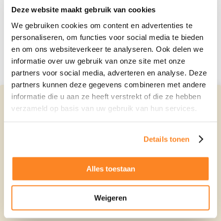
Deze website maakt gebruik van cookies
Plan kennismaking
We gebruiken cookies om content en advertenties te
personaliseren, om functies voor social media te bieden
Carola Bloemer
en om ons websiteverkeer te analyseren. Ook delen we
Purmerend
informatie over uw gebruik van onze site met onze
0299-700204
|
email
partners voor social media, adverteren en analyse. Deze
partners kunnen deze gegevens combineren met andere
Plan kennismaking
informatie die u aan ze heeft verstrekt of die ze hebben
verzameld op basis van uw gebruik van hun services.
Mens & Relatie
Ingrid Mali
Awards & erkenning
Nijmegen
Details tonen
024-2022036
|
email
3x Winnaar Succes Award
Alles toestaan
Plan kennismaking
Certified Matchmaker Expert
Grootste bureau van Nederland
Weigeren
Meer dan 40 jaar ervaring
Alice van 't Hof