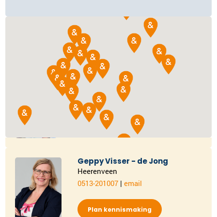
Rotterdam
010-3075688
|
email
Plan kennismaking
Ria van Vliet
Delft
015-2024878
|
email
Plan kennismaking
Geppy Visser - de Jong
Heerenveen
0513-201007
|
email
Plan kennismaking