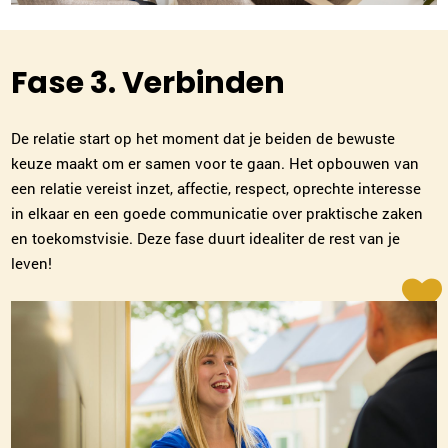
Plan kennismaking
Fase 3. Verbinden
Leslie de Jong
Alkmaar
072-7202218
|
email
De relatie start op het moment dat je beiden de bewuste
keuze maakt om er samen voor te gaan. Het opbouwen van
Plan kennismaking
een relatie vereist inzet, affectie, respect, oprechte interesse
in elkaar en een goede communicatie over praktische zaken
en toekomstvisie. Deze fase duurt idealiter de rest van je
Joyce Craenmehr
leven!
Venlo
077-7703308
|
email
Plan kennismaking
Evelien Wolt
Tilburg