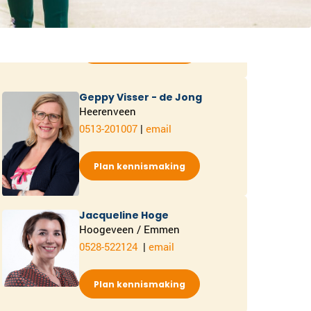
0502-110362
|
email
Plan kennismaking
Geppy Visser - de Jong
Heerenveen
0513-201007
|
email
Plan kennismaking
Jacqueline Hoge
Hoogeveen / Emmen
0528-522124
|
email
Plan kennismaking