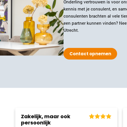
Onderling vertrouwen is voor on
kennis met je consulent, en sam
consulenten brachten al vele ti
een partner kunnen vinden? Nee
Utrecht.
Contact opnemen
ok
Het voelde veilig en
vertrouwd