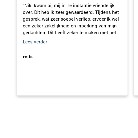
 instantie vriendelijk
"Het gesprek wat ik had tijdens d
ewaardeerd. Tijdens het
mens & relatie was prettig, voel
l verliep, ervoer ik wel
en veilig. De samenvatting van d
 en inperking van mijn
ik kreeg toegestuurd een goede
eker te maken met het
wat we hadden besproken."
isschien moet ik het
en en het geheel op mij
 de onbevangenheid niet
Jans
 open kan staan in de
 ontdekken van een
 m vr gr m.b."