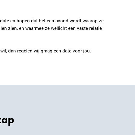
Plan kennismaking
ke date en hopen dat het een avond wordt waarop ze
Judy Gunnink
n zien, en waarmee ze wellicht een vaste relatie
Amstelveen/Amsterdam
020-2610753
|
email
il, dan regelen wij graag een date voor jou.
Plan kennismaking
Judith Bakker
Bussum
035-2031634
|
email
Plan kennismaking
tap
Heidi Sutorius
Haarlem