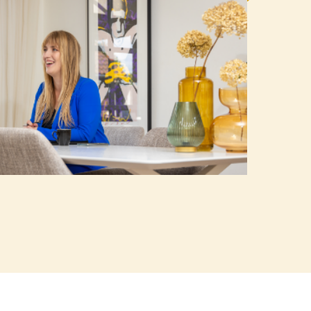
Carola Bloemer
Purmerend
0299-700204
|
email
Plan kennismaking
Ingrid Mali
Nijmegen
024-2022036
|
email
Plan kennismaking
Alice van 't Hof
Amersfoort
033-2022017
|
email