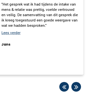
Mens en Relatie
e intake van
Renée Loeffen
geeft een positief
de vertrouwd
Den Haag
gevoel,
it gesprek die
070-2210084
|
email
 weergave van
"Onlangs had ik een intakegesprek met Nik
Man voor de inschrijving bij Mens en Relat
Plan kennismaking
Het was een erg prettig gesprek en het voe
meteen vertrouwd. Niki nam ruim de tijd o
kennis te maken en er was direct een klik. Z
kwam deskundig over door haar ervaring.
Inge Rebel
Gouda
Deze eerste kennismaking geeft mij een
positief gevoel, en hopelijk komt er een m
0182-700624
|
email
Marianne
vervolg voor mij!"
Plan kennismaking
Ina Samaniri
Rotterdam
010-3075688
|
email