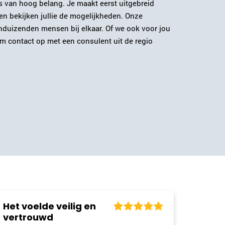
s van hoog belang. Je maakt eerst uitgebreid
023-2302067
|
email
en bekijken jullie de mogelijkheden. Onze
enduizenden mensen bij elkaar. Of we ook voor jou
Plan kennismaking
m contact op met een consulent uit de regio
Monique Pasman
Leiden
071-2032062
|
email
Plan kennismaking
Emmy Rijsdijk
Dordrecht
078-2049314
|
email
Plan kennismaking
De eerste
kennismaking met