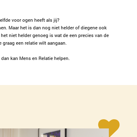
026-2022952
|
email
Plan kennismaking
elfde voor ogen heeft als jij?
nen. Maar het is dan nog niet helder of diegene ook
t het niet helder genoeg is wat de een precies van de
Gerdien Sabee-Morsink
 graag een relatie wilt aangaan.
Enschede
053-2032008
|
email
n, dan kan Mens en Relatie helpen.
Plan kennismaking
Sonja Karsten
Zwolle
038-2022006
|
email
Plan kennismaking