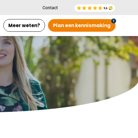
Plan kennismaking
Contact
Rene van Saane
Meer weten?
Plan een kennismaking
Almelo
0546-700218
|
email
Plan kennismaking
Elja van Heteren
Utrecht
030-2270125
|
email
Plan kennismaking
Niki de Man
Arnhem