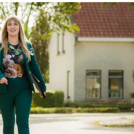
Plan kennismaking
Ria van Vliet
Delft
015-2024878
|
email
Plan kennismaking
Gerrytsje Annema - de Jong
Leeuwarden
0585-853712
|
email
Plan kennismaking
Janneke Biemond
Groningen