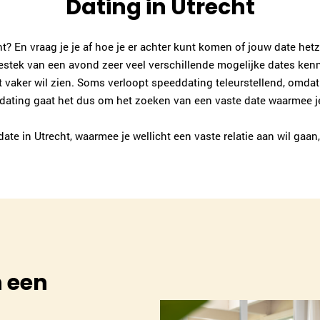
Dating in Utrecht
t? En vraag je je af hoe je er achter kunt komen of jouw date hetz
sbestek van een avond zeer veel verschillende mogelijke dates ken
st vaker wil zien. Soms verloopt speeddating teleurstellend, omda
dating gaat het dus om het zoeken van een vaste date waarmee je
date in Utrecht, waarmee je wellicht een vaste relatie aan wil gaa
 een