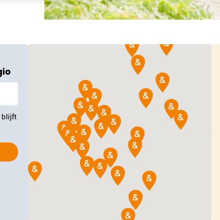
gio
blijft