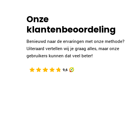
u toe alleen nog een
"Niki kwam bij mij in 1e
k gehad met Inge Rebel. Dat was
over. Dit heb ik zeer g
Onze
n informatief gesprek. Nu
gesprek, wat zeer soepe
t Mens en Relatie voor mij kan
een zeker zakelijkheid
klantenbeoordeling
 ben heel nieuwsgierig."
gedachten. Dit heeft z
oog op succes.......! M
Benieuwd naar de ervaringen met onze methode?
inhoudelijk maar loslat
Uiteraard vertellen wij je graag alles, maar onze
af laten komen, zodat
m.b.
gebruikers kunnen dat veel beter!
wordt belemmerd en ik
komende tijd voor het
nieuw reis in het leven.