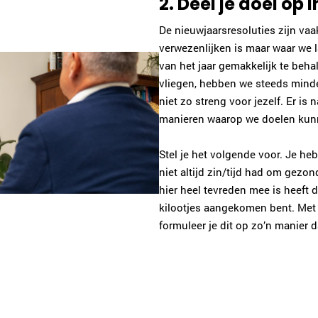
2. Deel je doel op 
De nieuwjaarsresoluties zijn vaak
verwezenlijken is maar waar we l
van het jaar gemakkelijk te beha
vliegen, hebben we steeds mind
niet zo streng voor jezelf. Er is 
manieren waarop we doelen kunn
Stel je het volgende voor. Je h
niet altijd zin/tijd had om gezo
hier heel tevreden mee is heeft 
kilootjes aangekomen bent. Met n
formuleer je dit op zo’n manier 