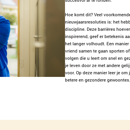
Hoe komt dit? Veel voorkomend
nieuwjaarsresoluties is: het heb
discipline. Deze barrières hoeven
inspirerend, geef er betekenis a
het langer volhoudt. Een manier
vriend samen te gaan sporten o
volgen die u leert om snel en g
je leven door ze met andere geli
voor. Op deze manier leer je om
betere en gezondere gewoontes