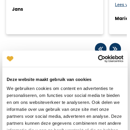
direct e
door haa
Jans
kennisma
Maria
gevoel, 
vervolg 
Deze website maakt gebruik van cookies
Succesvolle bemiddeling
We gebruiken cookies om content en advertenties te
personaliseren, om functies voor social media te bieden
Mens en Relatie is een relatiebureau met meer dan 30 jaar
en om ons websiteverkeer te analyseren. Ook delen we
ervaring in het succesvol bemiddelen van singles. Wij zijn
informatie over uw gebruik van onze site met onze
een bureau dat werkt met de inzet van relatieconsulenten, die
partners voor social media, adverteren en analyse. Deze
verspreid over heel Nederland wonen en werken. Alle mensen
partners kunnen deze gegevens combineren met andere
die zich bij ons hebben ingeschreven kennen we persoonlijk,