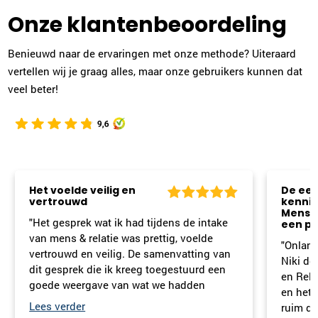
Onze klantenbeoordeling
Benieuwd naar de ervaringen met onze methode? Uiteraard
vertellen wij je graag alles, maar onze gebruikers kunnen dat
veel beter!
Het voelde veilig en
De eer
vertrouwd
kennis
Mens en
"Het gesprek wat ik had tijdens de intake
een pos
van mens & relatie was prettig, voelde
"Onlang
vertrouwd en veilig. De samenvatting van
Niki de 
dit gesprek die ik kreeg toegestuurd een
en Relat
goede weergave van wat we hadden
en het 
besproken."
ruim de 